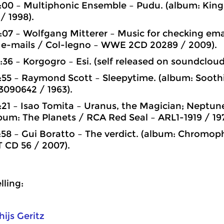
1:00 – Multiphonic Ensemble – Pudu. (album: King
/ 1998).
8:07 – Wolfgang Mitterer – Music for checking emai
 e-mails / Col-legno – WWE 2CD 20289 / 2009).
3:36 – Korgogro – Esi. (self released on soundclo
7:55 – Raymond Scott – Sleepytime. (album: Sooth
 3090642 / 1963).
6:21 – Isao Tomita – Uranus, the Magician; Neptun
lbum: The Planets / RCA Red Seal ‎– ARL1-1919 / 19
9:58 – Gui Boratto – The verdict. (album: Chromop
CD 56 / 2007).
ling:
hijs Geritz