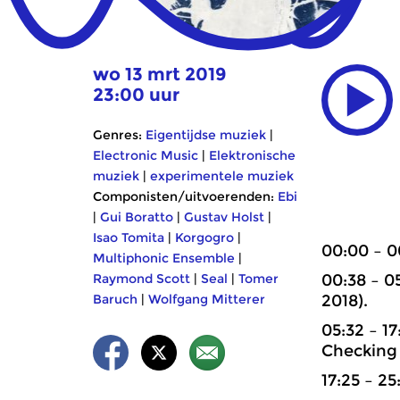
wo 13 mrt 2019
23:00 uur
Genres:
Eigentijdse muziek
|
Electronic Music
|
Elektronische
muziek
|
experimentele muziek
Componisten/uitvoerenden:
Ebi
|
Gui Boratto
|
Gustav Holst
|
Isao Tomita
|
Korgogro
|
00:00 – 0
Multiphonic Ensemble
|
Raymond Scott
|
Seal
|
Tomer
00:38 – 0
Baruch
|
Wolfgang Mitterer
2018).
05:32 – 1
Checking
17:25 – 25