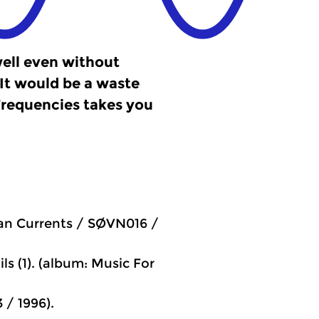
ell even without
 It would be a waste
 Frequencies takes you
ean Currents / SØVN016 /
ls (1). (album: Music For
 / 1996).