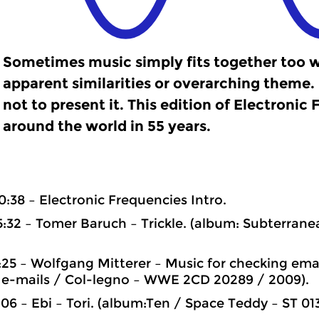
Sometimes music simply fits together too w
apparent similarities or overarching theme.
not to present it. This edition of Electronic
around the world in 55 years.
0:38 – Electronic Frequencies Intro.
5:32 – Tomer Baruch – Trickle. (album: Subterran
7:25 – Wolfgang Mitterer – Music for checking emai
 e-mails / Col-legno – WWE 2CD 20289 / 2009).
:06 – Ebi – Tori. (album:Ten / Space Teddy – ST 013