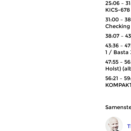
25:06 – 3
KICS-678 
31:00 – 3
Checking
38:07 – 4
43:36 – 4
1 / Basta
47:55 – 5
Holst) (a
56:21 – 5
KOMPAKT 
Samenstel
T