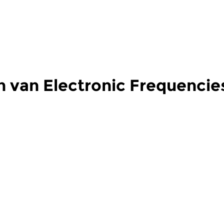
 van Electronic Frequencie
Eigentijdse muziek
Crosslinks
|
Ambient
Cr
ic
Electronic
E
cies
Frequencies
F
 2026 23:00 uur
wo 8 jul 2026 23:00 uur
w
it de persoonlijke
Free Fall
Ik
n samensteller...
Ja