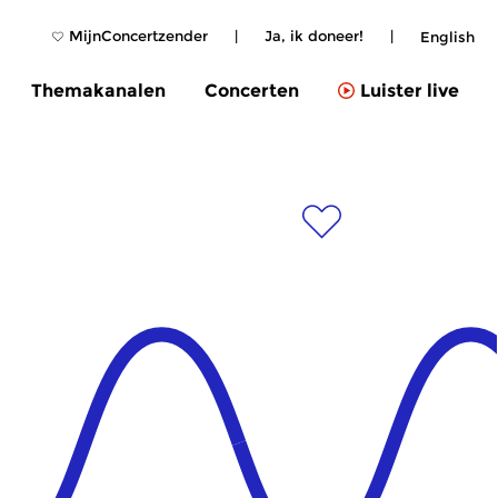
MijnConcertzender
|
Ja, ik doneer!
|
English
Themakanalen
Concerten
Luister live