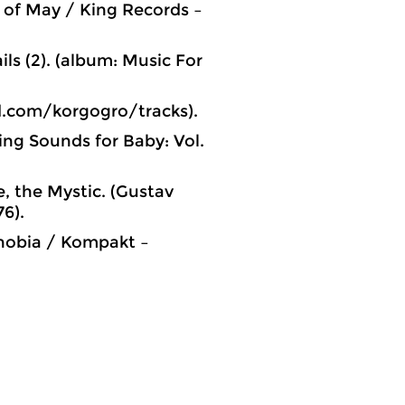
 of May / King Records ‎–
ls (2). (album: Music For
ud.com/korgogro/tracks).
ing Sounds for Baby: Vol.
e, the Mystic. (Gustav
76).
hobia / Kompakt ‎–