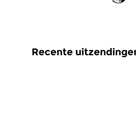
Recente uitzendingen
Crosslinks
|
Eigentijdse muziek
Crosslinks
|
Electronic
Electron
Frequencies
Frequen
wo 5 aug 2026 23:00 uur
wo 15 jul
De tweemaandelijkse bijdrage
Een greep u
vanuit Cleveland, Ohio van...
collectie va