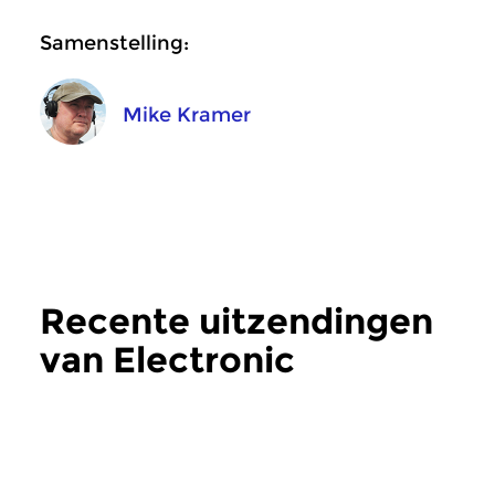
Samenstelling:
Mike Kramer
Recente uitzendingen
van Electronic
Frequencies
meer
Crosslinks
|
Eigentijdse muziek
Crosslinks
|
Eigentij