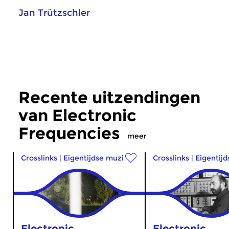
Jan Trützschler
Recente uitzendingen
van Electronic
Frequencies
meer
Crosslinks
|
Eigentijdse muziek
Crosslinks
|
Eigentij
Electronic
Electronic