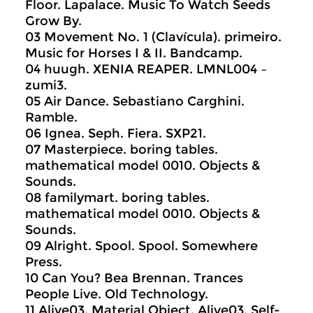
Floor. Lapalace. Music To Watch Seeds
Grow By.
03 Movement No. 1 (Clavícula). primeiro.
Music for Horses I & II. Bandcamp.
04 huugh. XENIA REAPER. LMNL004 –
zumi3.
05 Air Dance. Sebastiano Carghini.
Ramble.
06 Ignea. Seph. Fiera. SXP21.
07 Masterpiece. boring tables.
mathematical model 0010. Objects &
Sounds.
08 familymart. boring tables.
mathematical model 0010. Objects &
Sounds.
09 Alright. Spool. Spool. Somewhere
Press.
10 Can You? Bea Brennan. Trances
People Live. Old Technology.
11 Alive03. Material Object. Alive03. Self-