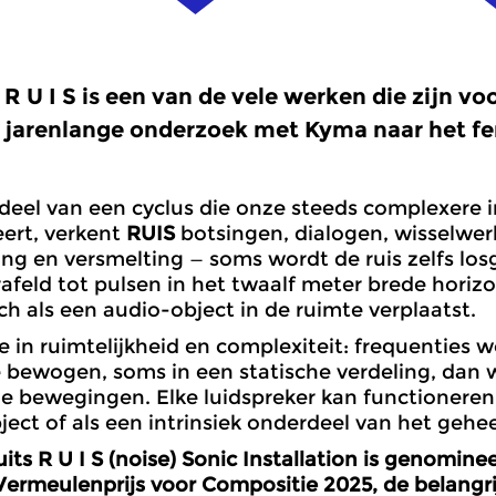
R U I S
is een van de vele werken die zijn v
jarenlange onderzoek met Kyma naar het fe
deel van een cyclus die onze steeds complexere i
eert, verkent
RUIS
botsingen, dialogen, wisselwer
ing en versmelting — soms wordt de ruis zelfs lo
afeld tot pulsen in het twaalf meter brede horiz
ich als een audio-object in de ruimte verplaatst.
e in ruimtelijkheid en complexiteit: frequenties 
 bewogen, soms in een statische verdeling, dan 
e bewegingen. Elke luidspreker kan functionere
ject of als een intrinsiek onderdeel van het gehee
its R U I S (noise) Sonic Installation is genomine
Vermeulenprijs voor Compositie 2025, de belangri