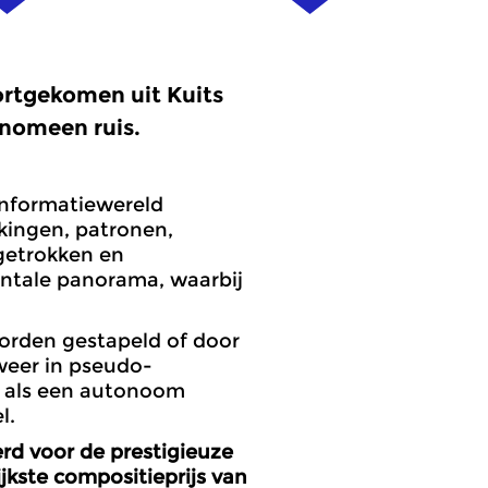
oortgekomen uit Kuits
nomeen ruis.
nformatie­wereld
kingen, patronen,
sgetrokken en
ontale panorama, waarbij
worden gestapeld of door
weer in pseudo-
n als een autonoom
l.
erd voor de prestigieuze
jkste compositieprijs van