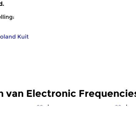
d.
ling:
oland Kuit
 van Electronic Frequencie
Eigentijdse muziek
Crosslinks
|
Ambient
Cr