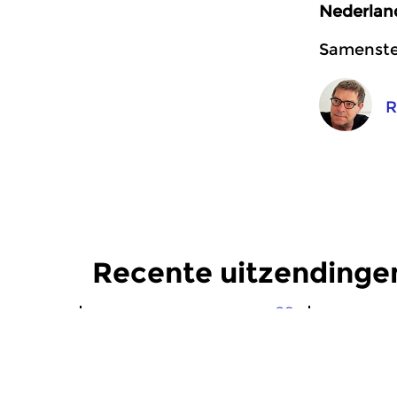
Nederlan
Samenstel
R
Recente uitzendingen
Crosslinks
|
Eigentijdse muziek
Crosslinks
|