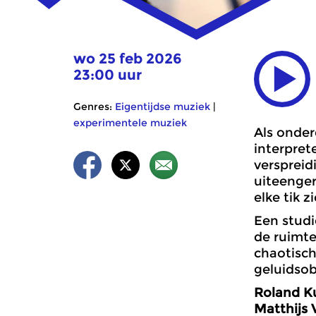
wo 25 feb 2026
23:00 uur
Genres:
Eigentijdse muziek
|
experimentele muziek
Als onder
interpret
verspreid
uiteenger
elke tik z
Een studi
de ruimte
chaotisch
geluidsob
Roland Ku
Matthijs 