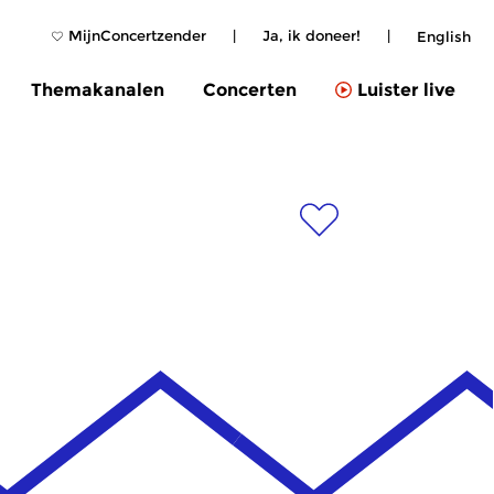
MijnConcertzender
|
Ja, ik doneer!
|
English
Themakanalen
Concerten
Luister live