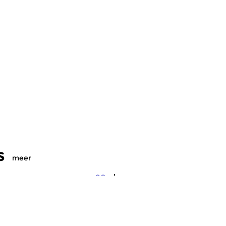
s
meer
osslinks
|
Eigentijdse muziek
Crosslinks
|
Ambient
meer info