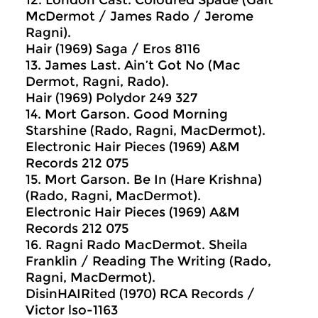
12. London Cast. Coloured Spade (Galt
McDermot / James Rado / Jerome
Ragni).
Hair (1969) Saga / Eros 8116
13. James Last. Ain’t Got No (Mac
Dermot, Ragni, Rado).
Hair (1969) Polydor 249 327
14. Mort Garson. Good Morning
Starshine (Rado, Ragni, MacDermot).
Electronic Hair Pieces (1969) A&M
Records 212 075
15. Mort Garson. Be In (Hare Krishna)
(Rado, Ragni, MacDermot).
Electronic Hair Pieces (1969) A&M
Records 212 075
16. Ragni Rado MacDermot. Sheila
Franklin / Reading The Writing (Rado,
Ragni, MacDermot).
DisinHAIRited (1970) RCA Records /
Victor lso-1163