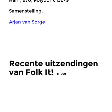
Hair (1970) Polydor k 132/9
Samenstelling:
Arjan van Sorge
Recente uitzendingen
van Folk It!
meer
Wereld
Wereld