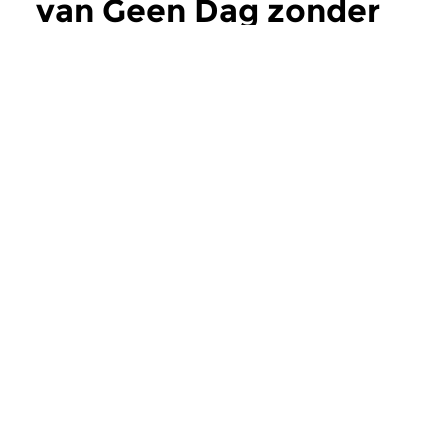
van Geen Dag zonder
Bach
meer
Klassiek
|
Barok
Klassiek
|
Barok
Geen Dag zonder Bach
Geen Dag zond
vr 31 jul 2026 13:00 uur
do 30 jul 2026 13
Aflevering 1515. In deze
Aflevering 1514. In d
Bachweek vervolgen we onze
Bachweek vervolgen
chronologische...
chronologische...
Meer van