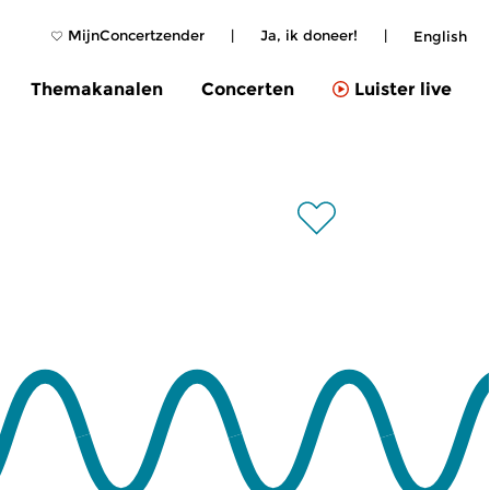
MijnConcertzender
|
Ja, ik doneer!
|
English
Themakanalen
Concerten
Luister live