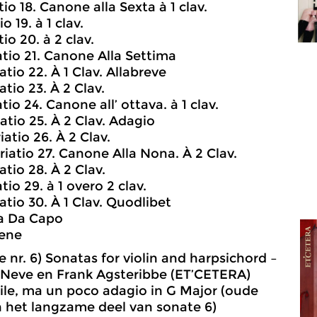
tio 18. Canone alla Sexta à 1 clav.
o 19. à 1 clav.
tio 20. à 2 clav.
iatio 21. Canone Alla Settima
iatio 22. À 1 Clav. Allabreve
atio 23. À 2 Clav.
tio 24. Canone all’ ottava. à 1 clav.
atio 25. À 2 Clav. Adagio
iatio 26. À 2 Clav.
ariatio 27. Canone Alla Nona. À 2 Clav.
atio 28. À 2 Clav.
tio 29. à 1 overo 2 clav.
atio 30. À 1 Clav. Quodlibet
ia Da Capo
ene
 nr. 6) Sonatas for violin and harpsichord –
 Neve en Frank Agsteribbe (ET’CETERA)
ile, ma un poco adagio in G Major (oude
n het langzame deel van sonate 6)