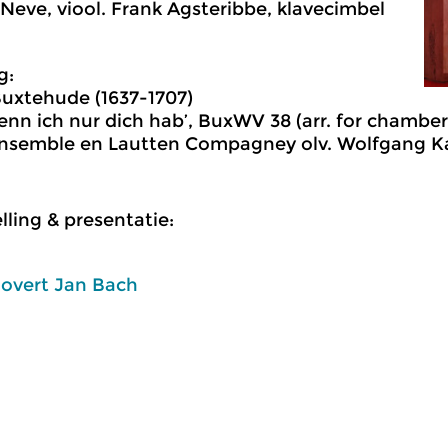
Neve, viool. Frank Agsteribbe, klavecimbel
g:
Buxtehude (1637-1707)
wenn ich nur dich hab’, BuxWV 38 (arr. for chambe
nsemble en Lautten Compagney olv. Wolfgang K
ling & presentatie:
overt Jan Bach