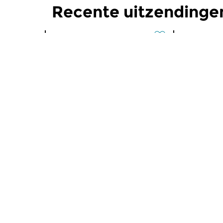
Recente uitzendinge
Klassiek
|
Barok
Klassiek
|
B
Geen Dag zonder Bach
Geen Da
vr 31 jul 2026 13:00 uur
do 30 jul
Aflevering 1515. In deze
Aflevering 1
Bachweek vervolgen we onze
Bachweek v
chronologische...
chronologis
Meer van programma