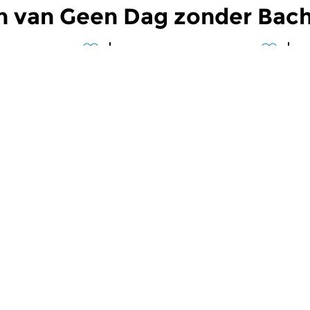
n van Geen Dag zonder Bac
arok
Klassiek
|
Barok
Kl
g zonder Bach
Geen Dag zonder Bach
G
 2026 13:00 uur
wo 29 jul 2026 13:00 uur
d
514. In deze
Aflevering 1513. In deze
Af
ervolgen we onze
Bachweek vervolgen we onze
B
che...
chronologische...
ch
maker Govert Jan Bach