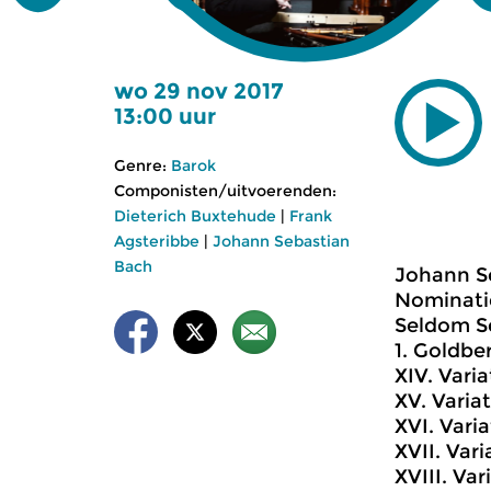
wo 29 nov 2017
13:00 uur
Genre:
Barok
Componisten/uitvoerenden:
Dieterich Buxtehude
|
Frank
Agsteribbe
|
Johann Sebastian
Bach
Johann Se
Nominatie
Seldom Se
1. Goldbe
XIV. Variat
XV. Variat
XVI. Varia
XVII. Vari
XVIII. Vari