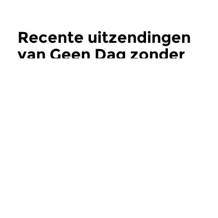
Recente uitzendingen
van Geen Dag zonder
Bach
meer
Klassiek
|
Barok
Klassiek
|
Barok
Geen Dag zonder Bach
Geen Dag zond
vr 31 jul 2026 13:00 uur
do 30 jul 2026 13
Aflevering 1515. In deze
Aflevering 1514. In d
Bachweek vervolgen we onze
Bachweek vervolgen
chronologische...
chronologische...