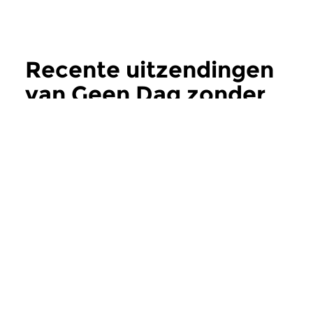
Recente uitzendingen
van Geen Dag zonder
Bach
meer
Klassiek
|
Barok
Klassiek
|
Barok
Geen Dag zonder Bach
Geen Dag zond
vr 31 jul 2026 13:00 uur
do 30 jul 2026 13
Aflevering 1515. In deze
Aflevering 1514. In d
Bachweek vervolgen we onze
Bachweek vervolgen
chronologische...
chronologische...