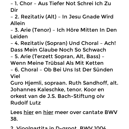
– 1. Chor – Aus Tiefer Not Schrei Ich Zu
Dir
– 2. Rezitativ (Alt) – In Jesu Gnade Wird
Allein
– 3. Arie (Tenor) – Ich Höre Mitten In Den
Leiden
– 4. Rezitativ (Sopran) Und Choral – Ach!
Dass Mein Glaube Noch So Schwach
– 5. Arie (Terzett Sopran, Alt, Bass) –
Wenn Meine Trübsal Als Mit Ketten
– 6. Choral – Ob Bei Uns Ist Der Sünden
Viel
Guro Hjemli, sopraan. Ruth Sandhoff, alt.
Johannes Kaleschke, tenor. Koor en
orkest van de J.S. Bach-Stiftung olv
Rudolf Lutz
Lees
hier
en
hier
meer over cantate BWV
38.
2. Vioolpartita in D-groot, BWV 1004