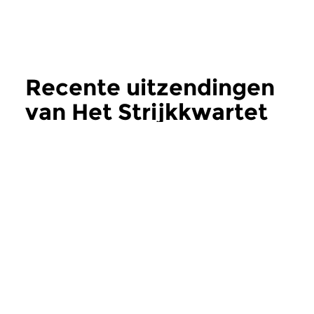
Recente uitzendingen
van Het Strijkkwartet
meer
Klassiek
Klassiek
Het Strijkkwartet
Het Strijkkwar
zo 14 dec 2025 12:00 uur
zo 7 dec 2025 12:
Vier musici die samen op voet
Ter afronding van d
van absolute gelijkheid een
driehonderd progra