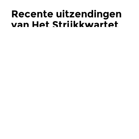
Recente uitzendingen
van Het Strijkkwartet
meer
Klassiek
Klassiek
Het Strijkkwartet
Het Strijkkwar
zo 14 dec 2025 12:00 uur
zo 7 dec 2025 12:
Vier musici die samen op voet
Ter afronding van d
van absolute gelijkheid een
driehonderd progra
muzikale bridgedrive...
het strijkkwartet tens