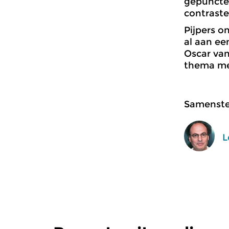
gepunctee
contraste
Pijpers o
al aan ee
Oscar van
thema met
Samenstel
L