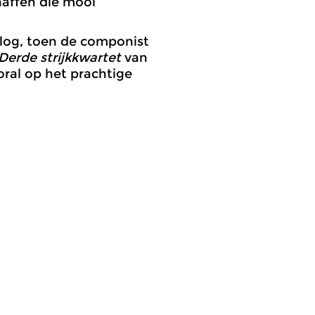
haffen die mooi
log, toen de componist
Derde strijkkwartet
van
oral op het prachtige