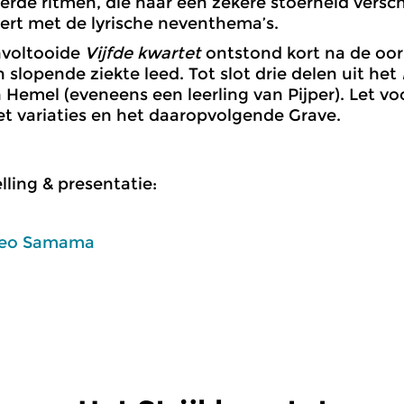
rde ritmen, die haar een zekere stoerheid versc
ert met de lyrische neventhema’s.
nvoltooide
Vijfde kwartet
ontstond kort na de oor
n slopende ziekte leed. Tot slot drie delen uit het
 Hemel (eveneens een leerling van Pijper). Let vo
 variaties en het daaropvolgende Grave.
ling & presentatie:
eo Samama