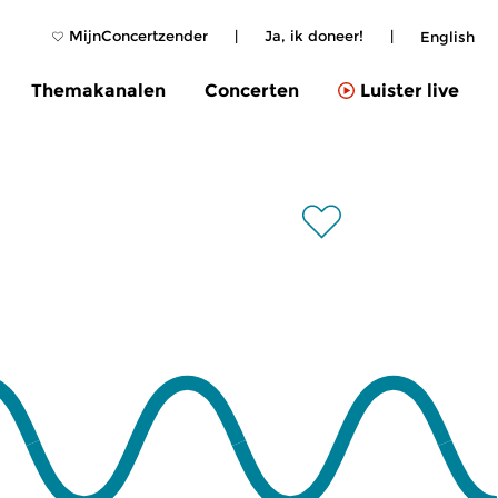
MijnConcertzender
|
Ja, ik doneer!
|
English
Themakanalen
Concerten
Luister live