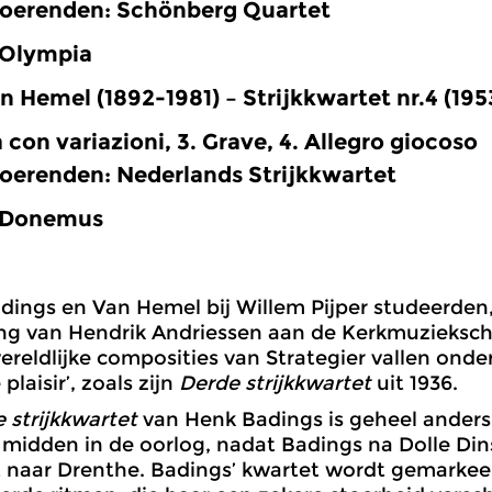
enden: Schönberg Quartet
lympia
n Hemel (1892-1981) – Strijkkwartet nr.4 (195
con variazioni, 3. Grave, 4. Allegro giocoso
enden: Nederlands Strijkkwartet
onemus
adings en Van Hemel bij Willem Pijper studeerde
ing van Hendrik Andriessen aan de Kerkmuzieksch
reldlijke composities van Strategier vallen ond
 plaisir’, zoals zijn
Derde strijkkwartet
uit 1936.
 strijkkwartet
van Henk Badings is geheel anders 
 midden in de oorlog, nadat Badings na Dolle D
 naar Drenthe. Badings’ kwartet wordt gemarkee