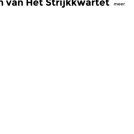
 van Het Strijkkwartet
meer
Klassiek
Kl
jkkwartet
Het Strijkkwartet
H
2025 12:00 uur
zo 30 nov 2025 12:00 uur
z
ng van de meer dan
“What Remains”, het Vierde
In
d programma’s over
strijkkwartet van Roukens,
vo
artet tenslotte...
heeft direct te maken met...
al
amaker Leo Samama
Klassiek
Kl