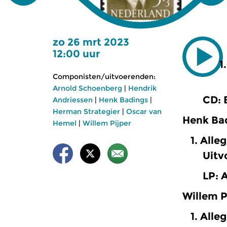
zo 26 mrt 2023
12:00 uur
Componisten/uitvoerenden:
Arnold Schoenberg
|
Hendrik
CD: 
Andriessen
|
Henk Badings
|
Herman Strategier
|
Oscar van
Henk Bad
Hemel
|
Willem Pijper
Alleg
Uitv
LP: 
Willem P
Alleg