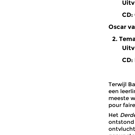
Uitvoer
CD: O
Oscar va
Tema 
Uitvoer
CD: D
Terwijl B
een leerl
meeste we
pour faire
Het
Derde
ontstond
ontvlucht