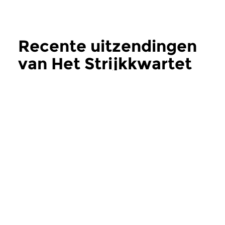
Recente uitzendingen
van Het Strijkkwartet
meer
Klassiek
Klassiek
Het Strijkkwartet
Het Strijkkwar
zo 14 dec 2025 12:00 uur
zo 7 dec 2025 12:
Vier musici die samen op voet
Ter afronding van d
van absolute gelijkheid een
driehonderd progra
muzikale bridgedrive...
het strijkkwartet tens