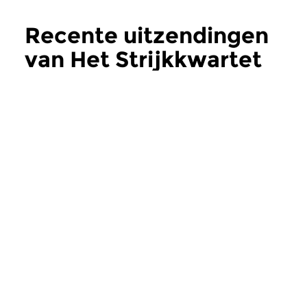
Recente uitzendingen
van Het Strijkkwartet
meer
Klassiek
Klassiek
Het Strijkkwartet
Het Strijkkwar
zo 14 dec 2025 12:00 uur
zo 7 dec 2025 12:
Vier musici die samen op voet
Ter afronding van d
van absolute gelijkheid een
driehonderd progra
muzikale bridgedrive...
het strijkkwartet tens