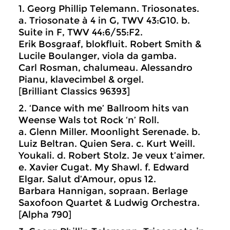
1. Georg Phillip Telemann. Triosonates.
a. Triosonate à 4 in G, TWV 43:G10. b.
Suite in F, TWV 44:6/55:F2.
Erik Bosgraaf, blokfluit. Robert Smith &
Lucile Boulanger, viola da gamba.
Carl Rosman, chalumeau. Alessandro
Pianu, klavecimbel & orgel.
[Brilliant Classics 96393]
2. ‘Dance with me’ Ballroom hits van
Weense Wals tot Rock ‘n’ Roll.
a. Glenn Miller. Moonlight Serenade. b.
Luiz Beltran. Quien Sera. c. Kurt Weill.
Youkali. d. Robert Stolz. Je veux t’aimer.
e. Xavier Cugat. My Shawl. f. Edward
Elgar. Salut d’Amour, opus 12.
Barbara Hannigan, sopraan. Berlage
Saxofoon Quartet & Ludwig Orchestra.
[Alpha 790]