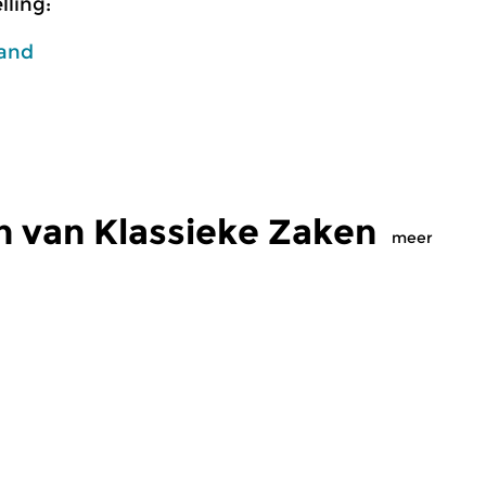
ling:
land
n van Klassieke Zaken
meer
Klassiek
Kl
ke Zaken
Klassieke Zaken
K
 2023 14:00 uur
zo 3 dec 2023 14:00 uur
z
it het maandblad
CD-keuze uit het maandblad
CD