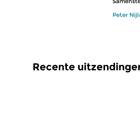
Samenstel
Peter Nij
Recente uitzendinge
Klassiek
Klassiek
Klassieke Zaken
Klassie
zo 31 dec 2023 14:00 uur
zo 17 dec
Allerlaatste aflevering van
CD-keuze u