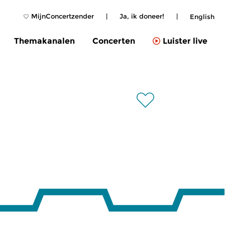
MijnConcertzender
|
Ja, ik doneer!
|
English
Themakanalen
Concerten
Luister live