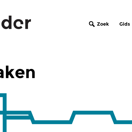
Zoek
Gids
aken