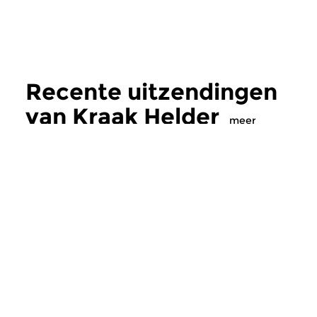
Recente uitzendingen
van Kraak Helder
meer
Crosslinks
Crosslinks
Kraak Helder
Kraak Helder
zo 27 mei 2018 20:00 uur
zo 25 mrt 2018 2
Innovatieve elektroakoestische
Innovatieve elektroa
muziekproducties van nu.
muziekproducties va