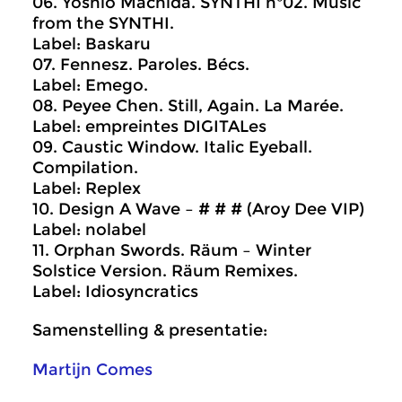
06. Yoshio Machida. SYNTHI n°02. Music
from the SYNTHI.
Label: Baskaru
07. Fennesz. Paroles. Bécs.
Label: Emego.
08. Peyee Chen. Still, Again. La Marée.
Label: empreintes DIGITALes
09. Caustic Window. Italic Eyeball.
Compilation.
Label: Replex
10. Design A Wave – # # # (Aroy Dee VIP)
Label: nolabel
11. Orphan Swords. Räum – Winter
Solstice Version. Räum Remixes.
Label: Idiosyncratics
Samenstelling & presentatie:
Martijn Comes