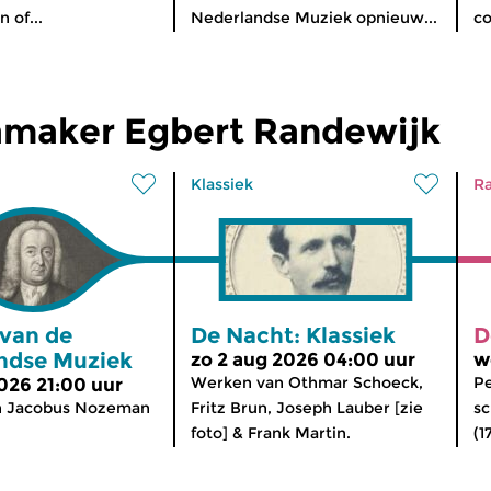
 of...
Nederlandse Muziek opnieuw...
co
maker Egbert Randewijk
Klassiek
Ra
 van de
De Nacht: Klassiek
D
ndse Muziek
zo 2 aug 2026 04:00 uur
w
Werken van Othmar Schoeck,
Pe
2026 21:00 uur
n Jacobus Nozeman
Fritz Brun, Joseph Lauber [zie
sc
foto] & Frank Martin.
(1