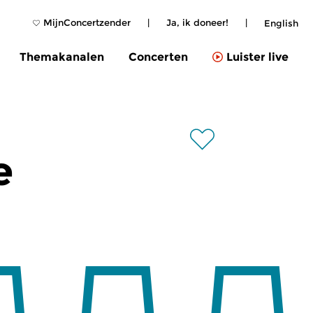
MijnConcertzender
|
Ja, ik doneer!
|
English
Themakanalen
Concerten
Luister live
e