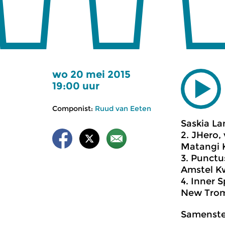
wo 20 mei 2015
19:00 uur
Componist:
Ruud van Eeten
Saskia La
2. JHero, 
Matangi 
3. Punctu
Amstel K
4. Inner 
New Trom
Samenstel