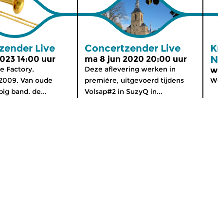
zender Live
Concertzender Live
K
N
2023 14:00 uur
ma 8 jun 2020 20:00 uur
de Factory,
Deze aflevering werken in
w
2009. Van oude
première, uitgevoerd tijdens
We
ig band, de...
Volsap#2 in SuzyQ in...