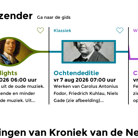
tzender
Ga naar de gids
Klassiek
W
lights
Ochtendeditie
C
2026 06:00 uur
vr 7 aug 2026 07:00 uur
v
 uit de oude muziek.
Werken van Carolus Antonius
Fe
kende en minder
Fodor, Friedrich Kuhlau, Niels
zi
e muziek. Uit...
Gade (zie afbeelding)...
o
ingen van Kroniek van de N