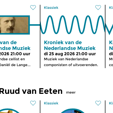
Klassiek
Kl
 van de
Kroniek van de
K
ndse Muziek
Nederlandse Muziek
N
 2026 21:00 uur
di 25 aug 2026 21:00 uur
d
dse cellist en
Muziek van Nederlandse
Mu
aniël de Lange...
componisten of uitvoerenden.
co
Ruud van Eeten
meer
Klassiek
Kl