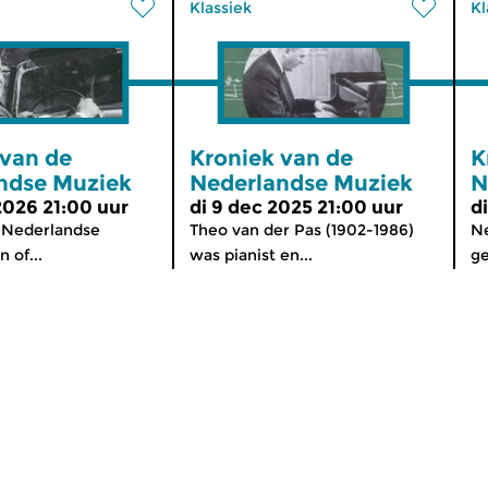
Klassiek
Kl
 van de
Kroniek van de
K
ndse Muziek
Nederlandse Muziek
N
 2026 21:00 uur
di 9 dec 2025 21:00 uur
d
 Nederlandse
Theo van der Pas (1902-1986)
N
 of...
was pianist en...
ge