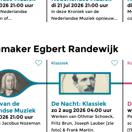
2026 21:00 uur
di 21 jul 2026 21:00 uur
d
 Nederlandse
In deze Kroniek van de
Mu
 of...
Nederlandse Muziek opnieuw...
co
maker Egbert Randewijk
Klassiek
Ra
 van de
De Nacht: Klassiek
D
ndse Muziek
zo 2 aug 2026 04:00 uur
w
Werken van Othmar Schoeck,
Pe
2026 21:00 uur
n Jacobus Nozeman
Fritz Brun, Joseph Lauber [zie
sc
foto] & Frank Martin.
(1