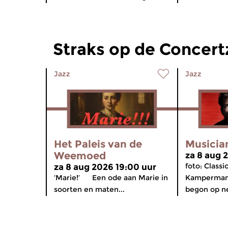
Straks op de Concer
Jazz
Jazz
Het Paleis van de
Musicia
Weemoed
za 8 aug 
foto: Class
za 8 aug 2026 19:00 uur
‘Marie!’ Een ode aan Marie in
Kamperman,
soorten en maten...
begon op neg