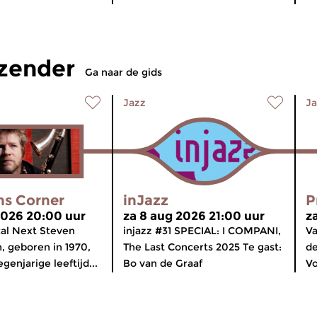
tzender
Ga naar de gids
Jazz
Ja
ns Corner
inJazz
P
2026 20:00 uur
za 8 aug 2026 21:00 uur
z
ical Next Steven
injazz #31 SPECIAL: I COMPANI,
Va
 geboren in 1970,
The Last Concerts 2025 Te gast:
de
enjarige leeftijd...
Bo van de Graaf
Vo