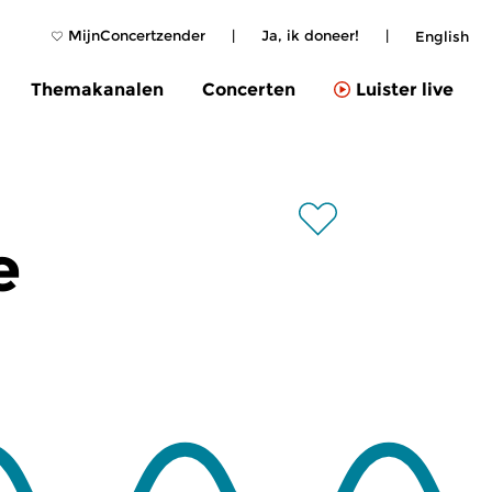
MijnConcertzender
|
Ja, ik doneer!
|
English
Themakanalen
Concerten
Luister live
e