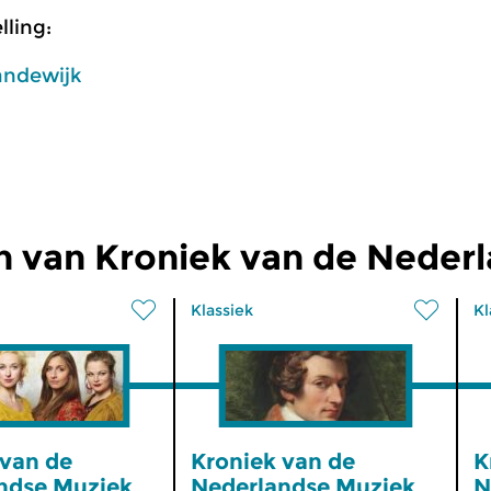
ling:
andewijk
n van Kroniek van de Neder
Klassiek
Kl
 van de
Kroniek van de
K
ndse Muziek
Nederlandse Muziek
N