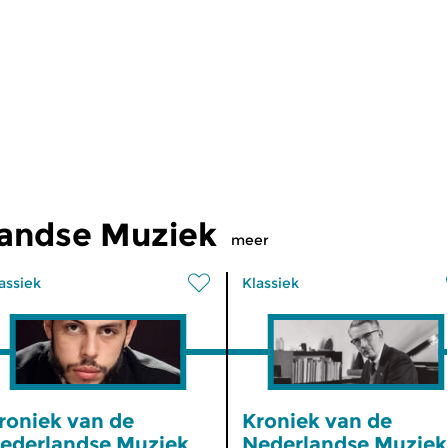
landse Muziek
meer
assiek
Klassiek
roniek van de
Kroniek van de
ederlandse Muziek
Nederlandse Muziek