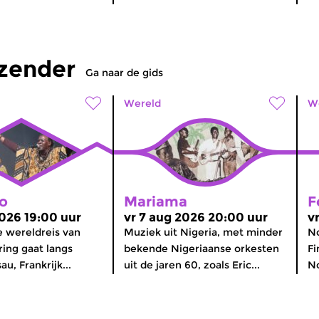
tzender
Ga naar de gids
Wereld
W
o
Mariama
F
2026 19:00 uur
vr 7 aug 2026 20:00 uur
v
 wereldreis van
Muziek uit Nigeria, met minder
No
ring gaat langs
bekende Nigeriaanse orkesten
Fi
u, Frankrijk...
uit de jaren 60, zoals Eric...
No