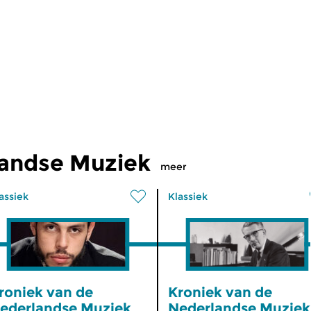
landse Muziek
meer
assiek
Klassiek
roniek van de
Kroniek van de
ederlandse Muziek
Nederlandse Muziek