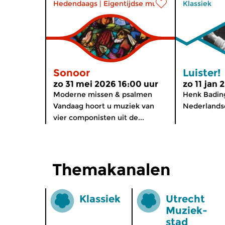
Hedendaags
|
Eigentijdse muziek
Klassiek
Sonoor
Luister!
zo 31 mei 2026 16:00 uur
zo 11 jan 
Moderne missen & psalmen
Henk Bading
Vandaag hoort u muziek van
Nederlands
vier componisten uit de...
Themakanalen
Klassiek
Utrecht
Muziek­
stad