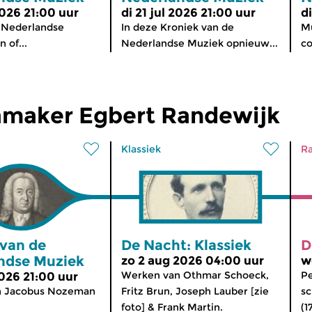
2026 21:00 uur
di 21 jul 2026 21:00 uur
d
 Nederlandse
In deze Kroniek van de
Mu
 of...
Nederlandse Muziek opnieuw...
co
maker Egbert Randewijk
Klassiek
Ra
 van de
De Nacht: Klassiek
D
ndse Muziek
zo 2 aug 2026 04:00 uur
w
Werken van Othmar Schoeck,
Pe
2026 21:00 uur
n Jacobus Nozeman
Fritz Brun, Joseph Lauber [zie
sc
foto] & Frank Martin.
(1