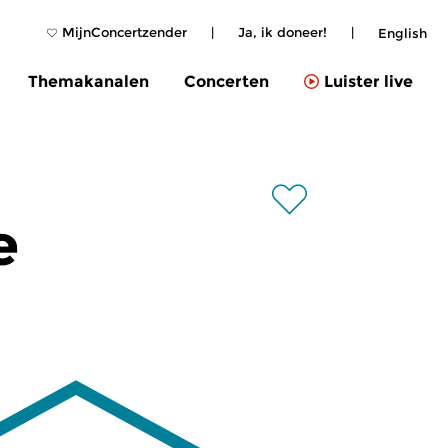
MijnConcertzender
|
Ja, ik doneer!
|
English
Themakanalen
Concerten
Luister live
e