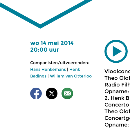
wo 14 mei 2014
20:00 uur
Componisten/uitvoerenden:
Hans Henkemans
|
Henk
Vioolconc
Badings
|
Willem van Otterloo
Theo Olof,
Radio Fil
Opname: 
2. Henk B
Concerto 
Theo Olof
Concertge
Opname: 