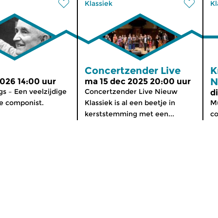
Klassiek
Kl
Concertzender Live
K
N
2026 14:00 uur
ma 15 dec 2025 20:00 uur
s – Een veelzijdige
Concertzender Live Nieuw
d
e componist.
Klassiek is al een beetje in
Mu
kerststemming met een...
co