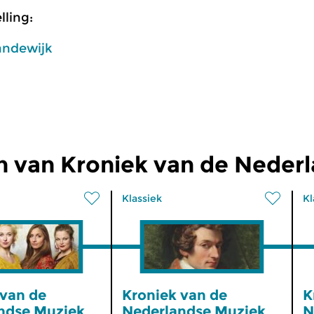
ling:
andewijk
n van Kroniek van de Neder
Klassiek
Kl
 van de
Kroniek van de
K
ndse Muziek
Nederlandse Muziek
N