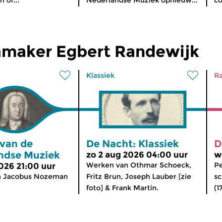
maker Egbert Randewijk
Klassiek
Ra
 van de
De Nacht: Klassiek
D
ndse Muziek
zo 2 aug 2026 04:00 uur
w
Werken van Othmar Schoeck,
Pe
2026 21:00 uur
n Jacobus Nozeman
Fritz Brun, Joseph Lauber [zie
sc
foto] & Frank Martin.
(1