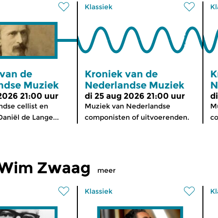
Klassiek
Kl
 van de
Kroniek van de
K
ndse Muziek
Nederlandse Muziek
N
 2026 21:00 uur
di 25 aug 2026 21:00 uur
d
dse cellist en
Muziek van Nederlandse
Mu
aniël de Lange...
componisten of uitvoerenden.
co
 Wim Zwaag
meer
Klassiek
Kl