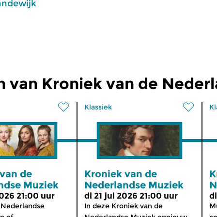
andewijk
n van Kroniek van de Neder
Klassiek
Kl
 van de
Kroniek van de
K
ndse Muziek
Nederlandse Muziek
N
2026 21:00 uur
di 21 jul 2026 21:00 uur
d
 Nederlandse
In deze Kroniek van de
Mu
 of...
Nederlandse Muziek opnieuw...
co