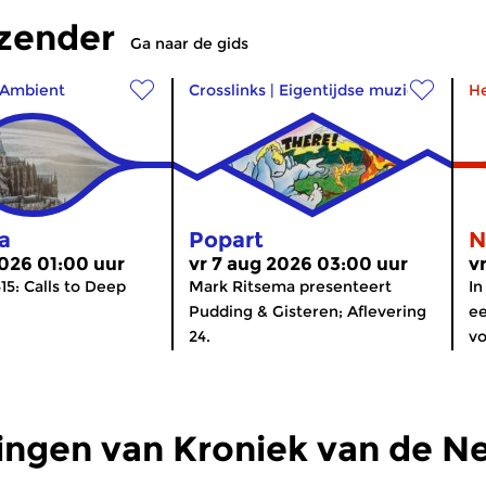
tzender
Ga naar de gids
Ambient
Crosslinks
|
Eigentijdse muziek
H
a
Popart
N
2026 01:00 uur
vr 7 aug 2026 03:00 uur
v
15: Calls to Deep
Mark Ritsema presenteert
In
Pudding & Gisteren; Aflevering
ee
24.
vo
ingen van Kroniek van de N