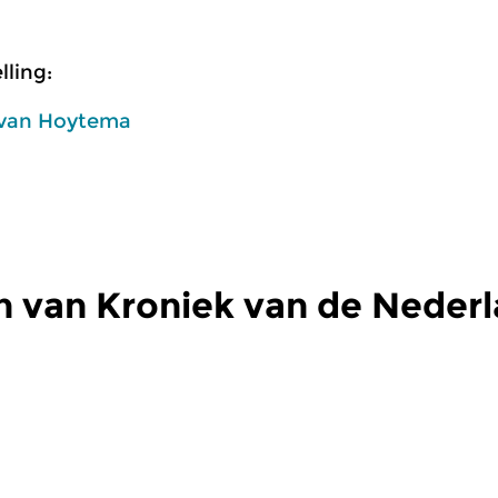
ling:
 van Hoytema
n van Kroniek van de Neder
Klassiek
Kl