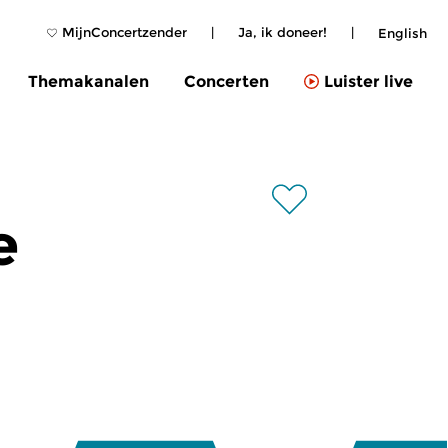
MijnConcertzender
|
Ja, ik doneer!
|
English
Themakanalen
Concerten
Luister live
e