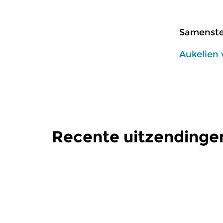
Samenstel
Aukelien
Recente uitzendinge
Klassiek
Klassiek