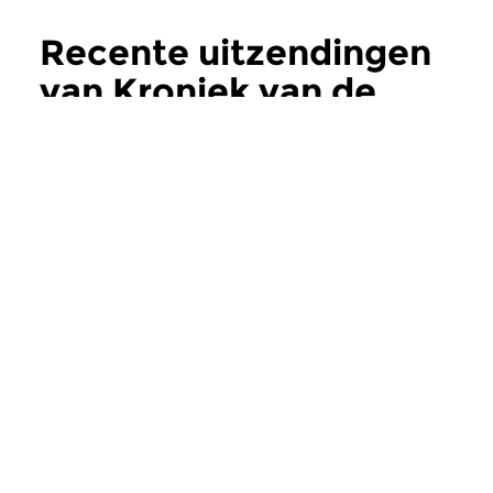
Recente uitzendingen
van Kroniek van de
Nederlandse Muziek
meer
Klassiek
Klassiek
Kroniek van de
Kroniek van d
Nederlandse Muziek
Nederlandse M
di 4 aug 2026 21:00 uur
di 28 jul 2026 21:
Sonates van Jacobus Nozeman
Muziek van Nederla
(1693-1745).
componisten of...