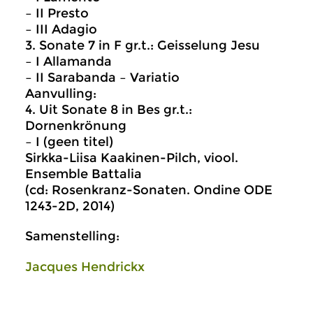
– II Presto
– III Adagio
3. Sonate 7 in F gr.t.: Geisselung Jesu
– I Allamanda
– II Sarabanda – Variatio
Aanvulling:
4. Uit Sonate 8 in Bes gr.t.:
Dornenkrönung
– I (geen titel)
Sirkka-Liisa Kaakinen-Pilch, viool.
Ensemble Battalia
(cd: Rosenkranz-Sonaten. Ondine ODE
1243-2D, 2014)
Samenstelling:
Jacques Hendrickx