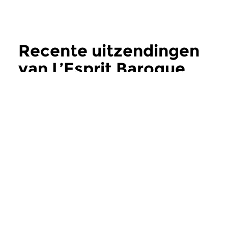
Recente uitzendingen
van L’Esprit Baroque
meer
Oud
|
Barok
Oud
|
Barok
L’Esprit Baroque
L’Esprit Baroq
do 9 jul 2026 20:00 uur
do 25 jun 2026 2
De barokke geest in al zijn
De barokke geest in a
muzikale vormen. We gaan
muzikale vormen. W
vandaag luisteren naar...
vandaag voor u vier..