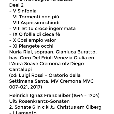
Deel 2
– V Sinfonia
– VI Tormenti non più
– VII Asprissimi chiodi
– VIII Et tu croce ingemmata
– IX O follia di cieca fè
– X Così empio valor
– XI Piangete occhi
Nuria Rial, sopraan. Gianluca Buratto,
bas. Coro Del Friuli Venezia Giulia en
L’Aura Soave Cremona olv Diego
Cantalupi
(cd: Luigi Rossi – Oratorio della
Settimana Santa. MV Cremona MVC
007-021, 2017)
Heinrich Ignaz Franz Biber (1644 – 1704)
Uit: Rosenkrantz-Sonaten
2. Sonate 6 in c kl.t.: Christus am Ölberg
– I Lamento