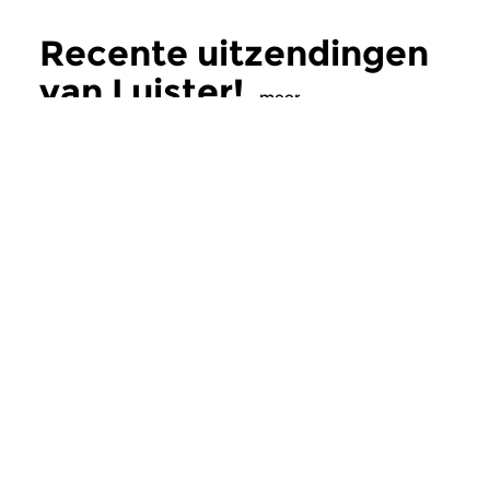
Recente uitzendingen
van Luister!
meer
Klassiek
Klassiek
Luister!
Luister!
zo 9 aug 2026 14:00 uur
zo 26 jul 2026 14
Nederlandse grootheid in
De kamermuziek va
microtonaliteit: Kristoffer
Reger
Zegers