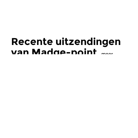
Recente uitzendingen
van Madge-point
meer
Klassiek
Klassiek
Madge-point
Madge-point
zo 2 aug 2026 10:00 uur
zo 19 jul 2026 10
Vandaag een herhaling van
Vandaag een herhali
aflevering 269, gewijd aan de
aflevering 264. Drie
bekende Spaanse pianiste...
legendarische pianist