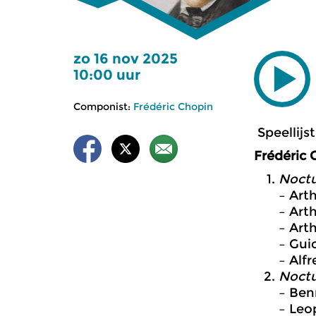
zo 16 nov 2025
10:00 uur
Componist:
Frédéric Chopin
Speellijst
Frédéric 
Noctu
– Art
– Art
– Art
– Gui
– Alf
Noctu
– Ben
– Leo