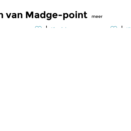
n van Madge-point
meer
Klassiek
Kl
point
Madge-point
M
2026 10:00 uur
zo 5 jul 2026 10:00 uur
z
n herhaling van
Vandaag een herhaling van
Af
64. Drie
aflevering 274 – het derde
e pianisten:...
programma gewijd aan Géza...
maker Geoffrey Madge