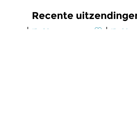
Recente uitzendinge
Klassiek
Klassiek
Madge-point
Madge-
zo 2 aug 2026 10:00 uur
zo 19 jul 
Vandaag een herhaling van
Vandaag ee
aflevering 269, gewijd aan de
aflevering 2
bekende Spaanse pianiste...
legendarisch
Meer van programma