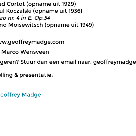
red Cortot (opname uit 1929)
ul Koczalski (opname uit 1936)
o nr. 4 in E, Op.54
no Moisewitsch (opname uit 1949)
ww.geoffreymadge.com
: Marco Wensveen
ageren? Stuur dan een email naar:
geoffreymadge
ling & presentatie:
eoffrey Madge