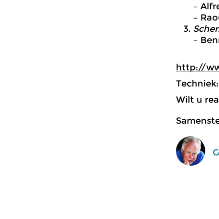
– Alf
– Rao
Scherz
– Ben
http://w
Techniek
Wilt u re
Samenstel
G