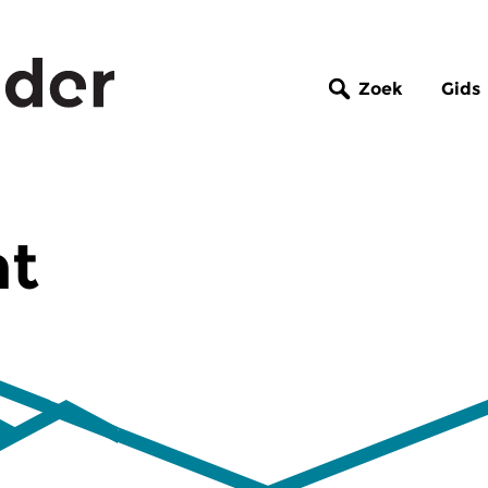
Zoek
Gids
nt