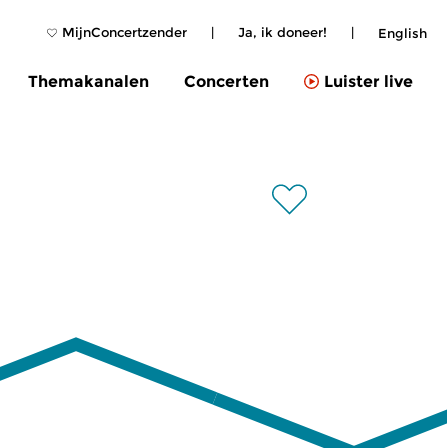
MijnConcertzender
|
Ja, ik doneer!
|
English
Themakanalen
Concerten
Luister live