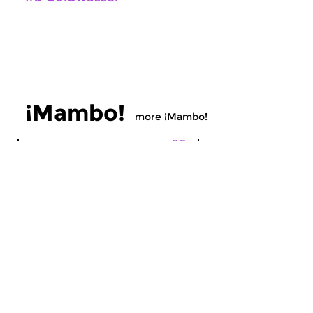
¡Mambo!
more ¡Mambo!
World Music
World Music
¡Mambo!
¡Mambo!
sat 8 aug 2026 14:00 hrs
sat 1 aug 2026 14
Music of Latin America
Music of Latin Ameri