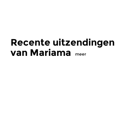
Recente uitzendingen
van Mariama
meer
Wereld
Wereld
Mariama
Mariama
vr 7 aug 2026 20:00 uur
vr 15 mei 2026 20
Muziek uit Nigeria, met minder
Rob Lokin – progra
bekende Nigeriaanse orkesten
het Afrika Festival H