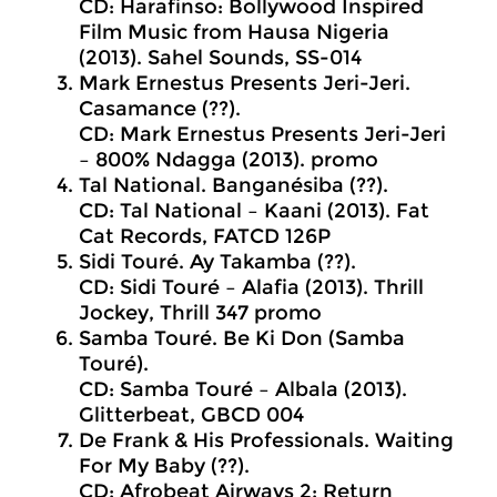
CD: Harafinso: Bollywood Inspired
Film Music from Hausa Nigeria
(2013). Sahel Sounds, SS-014
Mark Ernestus Presents Jeri-Jeri.
Casamance (??).
CD: Mark Ernestus Presents Jeri-Jeri
– 800% Ndagga (2013). promo
Tal National. Banganésiba (??).
CD: Tal National – Kaani (2013). Fat
Cat Records, FATCD 126P
Sidi Touré. Ay Takamba (??).
CD: Sidi Touré – Alafia (2013). Thrill
Jockey, Thrill 347 promo
Samba Touré. Be Ki Don (Samba
Touré).
CD: Samba Touré – Albala (2013).
Glitterbeat, GBCD 004
De Frank & His Professionals. Waiting
For My Baby (??).
CD: Afrobeat Airways 2: Return