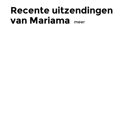
Recente uitzendingen
van Mariama
meer
Wereld
Wereld
Mariama
Mariama
vr 7 aug 2026 20:00 uur
vr 15 mei 2026 20
Muziek uit Nigeria, met minder
Rob Lokin – progra
bekende Nigeriaanse orkesten
het Afrika Festival H
uit de jaren 60, zoals Eric...
blikt vooruit op het...