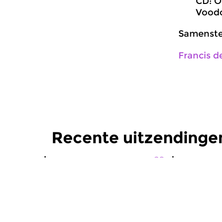
CD: O
Voodo
Samenstel
Francis d
Recente uitzendinge
Wereld
Wereld