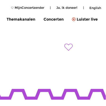
MijnConcertzender
|
Ja, ik doneer!
|
English
Themakanalen
Concerten
Luister live