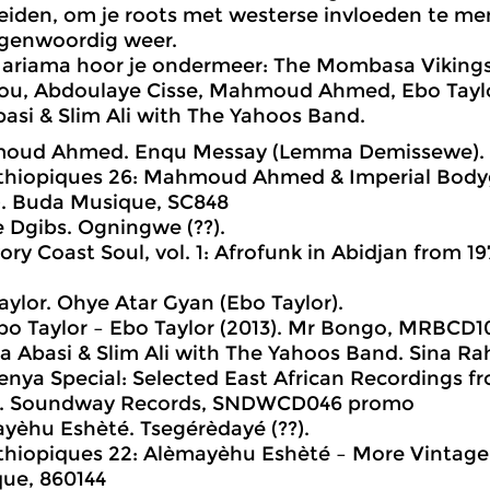
iden, om je roots met westerse invloeden te me
tegenwoordig weer.
Mariama hoor je ondermeer: The Mombasa Viking
ou, Abdoulaye Cisse, Mahmoud Ahmed, Ebo Taylo
asi & Slim Ali with The Yahoos Band.
oud Ahmed. Enqu Messay (Lemma Demissewe).
thiopiques 26: Mahmoud Ahmed & Imperial Body
). Buda Musique, SC848
e Dgibs. Ogningwe (??).
ory Coast Soul, vol. 1: Afrofunk in Abidjan from 19
aylor. Ohye Atar Gyan (Ebo Taylor).
bo Taylor – Ebo Taylor (2013). Mr Bongo, MRBCD1
a Abasi & Slim Ali with The Yahoos Band. Sina Rah
enya Special: Selected East African Recordings fr
). Soundway Records, SNDWCD046 promo
yèhu Eshèté. Tsegérèdayé (??).
thiopiques 22: Alèmayèhu Eshèté – More Vintage!
ue, 860144