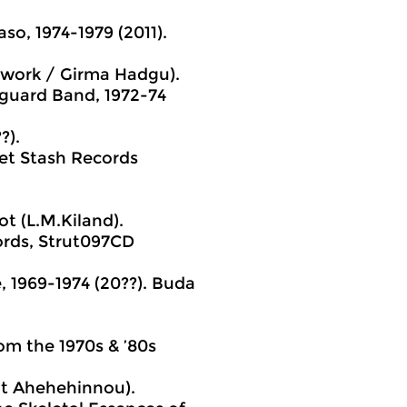
o, 1974-1979 (2011).
work / Girma Hadgu).
guard Band, 1972-74
?).
ret Stash Records
2
t (L.M.Kiland).
cords, Strut097CD
, 1969-1974 (20??). Buda
om the 1970s & ’80s
nt Ahehehinnou).