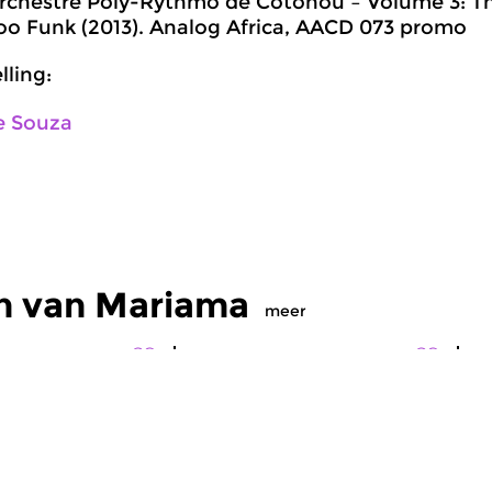
rchestre Poly-Rythmo de Cotonou – Volume 3: Th
o Funk (2013). Analog Africa, AACD 073 promo
ling:
e Souza
n van Mariama
meer
Wereld
W