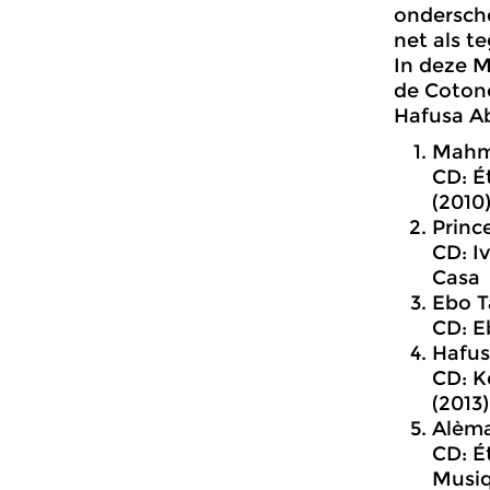
ondersche
net als 
In deze 
de Coton
Hafusa Ab
Mahm
CD: É
(2010
Princ
CD: Iv
Casa
Ebo T
CD: E
Hafus
CD: K
(2013
Alèma
CD: É
Musiq