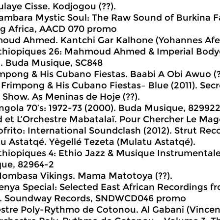
laye Cisse. Kodjogou (??).
ambara Mystic Soul: The Raw Sound of Burkina Fas
g Africa, AACD 070 promo
ud Ahmed. Kantchi Gar Kalhone (Yohannes Afe
thiopiques 26: Mahmoud Ahmed & Imperial Body
). Buda Musique, SC848
impong & His Cubano Fiestas. Baabi A Obi Awuo (?
. Frimpong & His Cubano Fiestas– Blue (2011). Sec
a Show. As Meninas de Hoje (??).
ngola 70’s: 1972-73 (2000). Buda Musique, 82992
d et L’Orchestre Mabatalaï. Pour Chercher Le Mago
ofrito: International Soundclash (2012). Strut Re
u Astatqé. Yègellé Tezeta (Mulatu Astatqé).
thiopiques 4: Ethio Jazz & Musique Instrumentale
ue, 82964-2
ombasa Vikings. Mama Matotoya (??).
enya Special: Selected East African Recordings fr
). Soundway Records, SNDWCD046 promo
stre Poly-Rythmo de Cotonou. Al Gabani (Vince