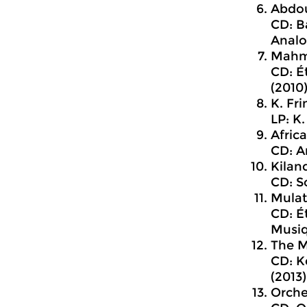
Abdou
CD: B
Analo
Mahmo
CD: É
(2010
K. Fr
LP: K
Afric
CD: A
Kilan
CD: S
Mulat
CD: É
Musiq
The M
CD: K
(2013
Orche