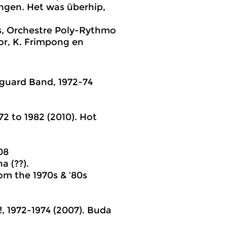
ngen. Het was überhip,
s, Orchestre Poly-Rythmo
r, K. Frimpong en
guard Band, 1972-74
72 to 1982 (2010). Hot
08
a (??).
om the 1970s & ’80s
, 1972-1974 (2007). Buda