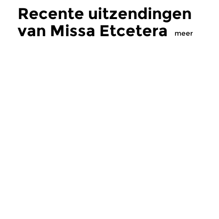
Recente uitzendingen
van Missa Etcetera
meer
Oud
|
Barok
Oud
|
Barok
Missa Etcetera
Missa Etcetera
do 6 aug 2026 22:00 uur
do 30 jul 2026 22
In deze uitzending klinkt
Deze uitzending is g
muziek gecomponeerd in de
muziek voor de Not
17e eeuw voor de kathedraal...
Parijs ten tijde van L
Meer van