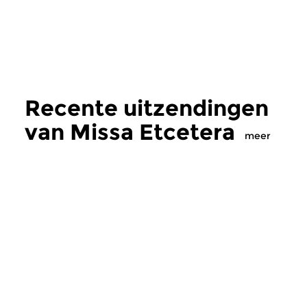
Recente uitzendingen
van Missa Etcetera
meer
Oud
|
Barok
Oud
|
Renaissance
Missa Etcetera
Missa Etcetera
do 30 jul 2026 22:00 uur
do 9 jul 2026 22:
Deze uitzending is gewijd aan
Vandaag is het pro
muziek voor de Notre-Dame in
gewijd aan de Engel