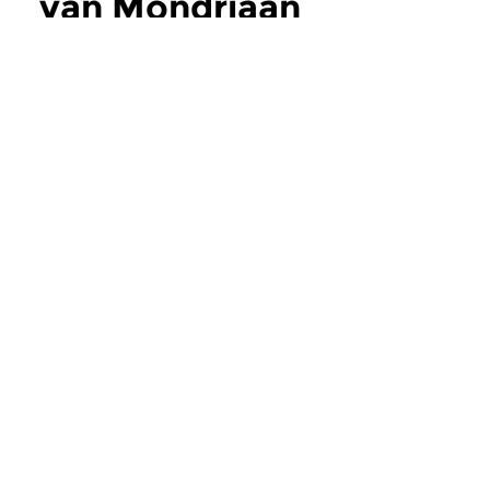
van Mondriaan
Kwartet
meer
Klassiek
Klassiek
Mondriaan Kwartet
Mondriaan Kw
vr 12 okt 2012 19:00 uur
vr 5 okt 2012 19:0
Aflevering 11: met werken van
Aflevering 10: met w
John Zorn en Chiel Meijering.
John Zorn, Henny Vr
Chiel Meijering.
Meer van