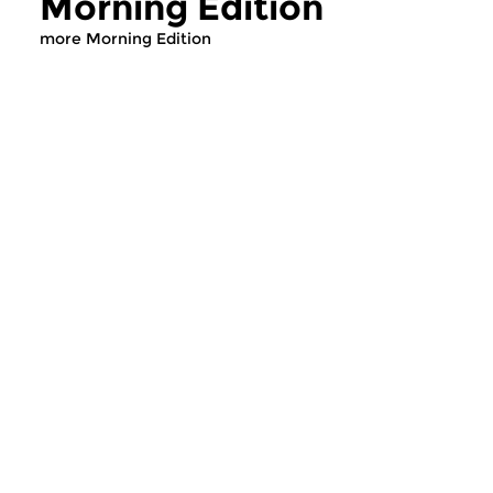
Morning Edition
more Morning Edition
Classical Music
Classical Music
Morning Edition
Morning Editi
sun 2 aug 2026 07:00 hrs
sat 1 aug 2026 07
Werken van Johann Adolf
Werken van Alessan
Hasse, Anoniem, Johann
Scarlatti, Johann Ku
Christoph Pepusch...
Johann Friedrich Fasc