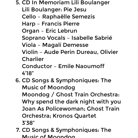
CD In Memoriam Lili Boulanger
Lili Boulanger: Pie Jesu
Cello – Raphaëlle Semezis
Harp – Francis Pierre
Organ – Eric Lebrun
Soprano Vocals – Isabelle Sabrié
Viola – Magali Demesse
Violin – Aude Perin Dureau, Olivier
Charlier
Conductor – Emile Naoumoff
4’18”
CD Songs & Symphoniques: The
Music of Moondog
Moondog / Ghost Train Orchestra:
Why spend the dark night with you
Joan As Policewoman; Ghost Train
Orchestra; Kronos Quartet
3’38”
CD Songs & Symphoniques: The
Music of Moondog