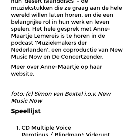
hun ‘desert islanddiscs’ – de
muziekstukken die ze graag aan de hele
wereld willen laten horen, en die een
belangrijke rol in hun werk en leven
spelen. Het hele gesprek met Anne-
Maartje Lemereis is te horen in de
podcast
‘Muziekmakers der
Nederlanden’,
een coproductie van New
Music Now en De Concertzender.
Meer over
Anne-Maartje op haar
website
.
foto: (c) Simon van Boxtel i.o.v. New
Music Now
Speellijst
CD Multiple Voice
Perotinus / Blindman!: Viderunt