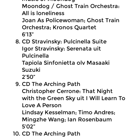
Moondog / Ghost Train Orchestra:
All is loneliness
Joan As Policewoman; Ghost Train
Orchestra; Kronos Quartet
6’13”
CD Stravinsky: Pulcinella Suite
Igor Stravinsky: Serenata uit
Pulcinella
Tapiola Sinfonietta olv Masaaki
Suzuki
2’50”
CD The Arching Path
Christopher Cerrone: That Night
with the Green Sky uit I Will Learn To
Love A Person
Lindsay Kesselman; Timo Andres;
Mingzhe Wang; Ian Rosenbaum
5’02”
CD The Arching Path