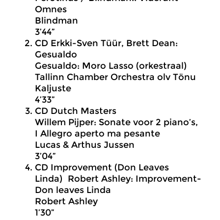
Omnes
Blindman
3’44”
CD Erkki-Sven Tüür, Brett Dean:
Gesualdo
Gesualdo: Moro Lasso (orkestraal)
Tallinn Chamber Orchestra olv Tönu
Kaljuste
4’33”
CD Dutch Masters
Willem Pijper: Sonate voor 2 piano’s,
I Allegro aperto ma pesante
Lucas & Arthus Jussen
3’04”
CD Improvement (Don Leaves
Linda) Robert Ashley: Improvement-
Don leaves Linda
Robert Ashley
1’30”