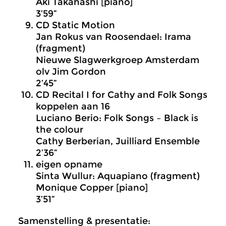
Aki Takahashi [piano]
3’59”
CD Static Motion
Jan Rokus van Roosendael: Irama
(fragment)
Nieuwe Slagwerkgroep Amsterdam
olv Jim Gordon
2’45”
CD Recital I for Cathy and Folk Songs
koppelen aan 16
Luciano Berio: Folk Songs – Black is
the colour
Cathy Berberian, Juilliard Ensemble
2’36”
eigen opname
Sinta Wullur: Aquapiano (fragment)
Monique Copper [piano]
3’51”
Samenstelling & presentatie: