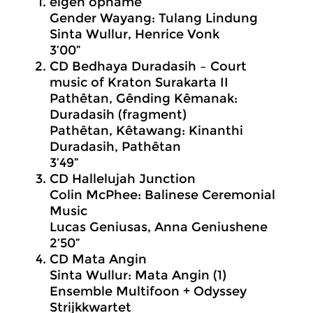
eigen opname
Gender Wayang: Tulang Lindung
Sinta Wullur, Henrice Vonk
3’00”
CD Bedhaya Duradasih – Court
music of Kraton Surakarta II
Pathêtan, Gênding Kêmanak:
Duradasih (fragment)
Pathêtan, Kêtawang: Kinanthi
Duradasih, Pathêtan
3’49”
CD Hallelujah Junction
Colin McPhee: Balinese Ceremonial
Music
Lucas Geniusas, Anna Geniushene
2’50”
CD Mata Angin
Sinta Wullur: Mata Angin (1)
Ensemble Multifoon + Odyssey
Strijkkwartet