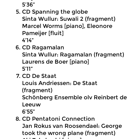
5’36”
CD Spanning the globe
Sinta Wullur: Suwali 2 (fragment)
Marcel Worms [piano], Eleonore
Pameijer [fluit]
4’14”
CD Ragamalan
Sinta Wullur: Ragamalan (fragment)
Laurens de Boer [piano]
5’11”
CD De Staat
Louis Andriessen: De Staat
(fragment)
Schönberg Ensemble olv Reinbert de
Leeuw
6’55”
CD Pentatoni Connection
Jan Rokus van Roosendael: George
took the wrong plane (fragment)