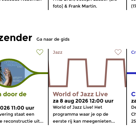
foto] & Frank Martin.
(1
tzender
Ga naar de gids
Jazz
Cr
 door de
World of Jazz Live
C
za 8 aug 2026 12:00 uur
z
World of Jazz Live! Het
De
2026 11:00 uur
evering staat een
programma waar je op de
Ch
 reconstructie uit...
eerste rij kan meegenieten...
25