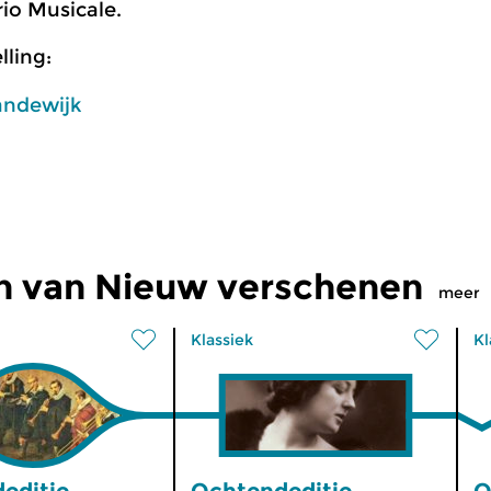
rio Musicale.
ling:
andewijk
n van Nieuw verschenen
meer
Klassiek
Kl
editie
Ochtendeditie
O