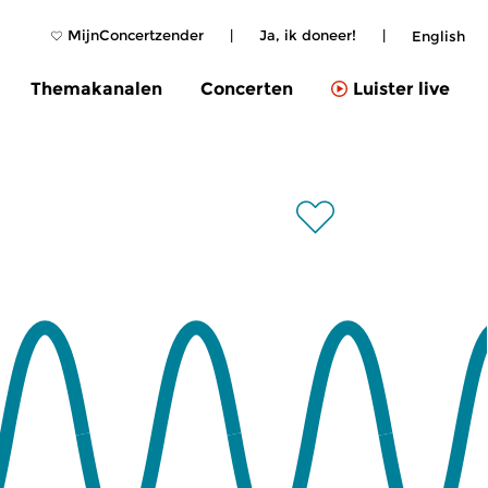
MijnConcertzender
|
Ja, ik doneer!
|
English
Themakanalen
Concerten
Luister live