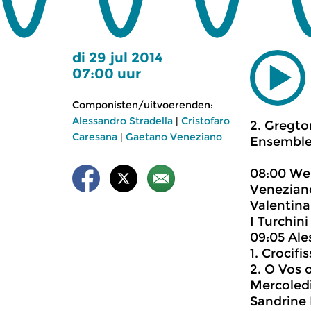
di 29 jul 2014
07:00 uur
Componisten/uitvoerenden:
Alessandro Stradella
|
Cristofaro
2. Gregtor
Caresana
|
Gaetano Veneziano
Ensemble 
08:00 Wer
Venezian
Valentina
I Turchini
09:05 Ale
1. Crocif
2. O Vos 
Mercoledi
Sandrine 