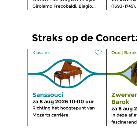
Girolamo Frecobaldi, Biagio...
(1693-1745).
Straks op de Concer
Klassiek
Oud
|
Barok
Sanssouci
Zwerven
Barok
za 8 aug 2026 10:00 uur
Richting het hoogtepunt van
za 8 aug 
Mozarts carrière.
In deze afl
fascinerende