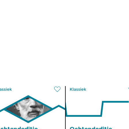
assiek
Klassiek
chtendeditie
Ochtendeditie