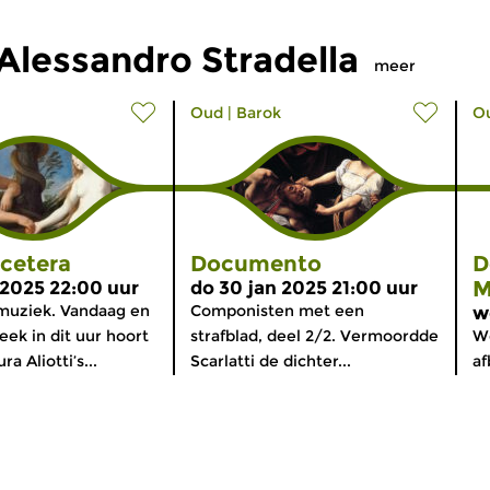
Alessandro Stradella
meer
Oud
|
Barok
O
tcetera
Documento
D
M
 2025 22:00 uur
do 30 jan 2025 21:00 uur
muziek. Vandaag en
Componisten met een
w
ek in dit uur hoort
strafblad, deel 2/2. Vermoordde
We
a Aliotti’s...
Scarlatti de dichter...
af