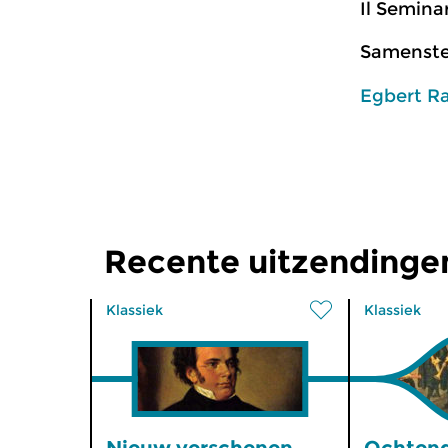
Il Semina
Samenstel
Egbert R
Recente uitzendinge
Klassiek
Klassiek
Nieuw verschenen
Ochtend