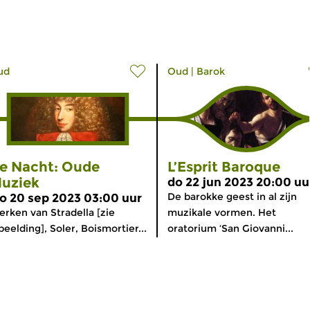
ud
Oud
|
Barok
e Nacht: Oude
L’Esprit Baroque
uziek
do 22 jun 2023 20:00 uu
De barokke geest in al zijn
o 20 sep 2023 03:00 uur
rken van Stradella [zie
muzikale vormen. Het
beelding], Soler, Boismortier...
oratorium ‘San Giovanni...