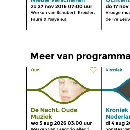
zo 27 nov 2016 07:00 uur
do 17 nov
Werken van Schubert, Kreisler,
Vroege muzi
Fauré & Ysaÿe e.a.
de 17e Eeu
Meer van programma
Oud
Klassiek
De Nacht: Oude
Kroniek
Muziek
Nederla
wo 5 aug 2026 03:00 uur
di 4 aug 
Werken van Gregorio Allegri,
Sonates va