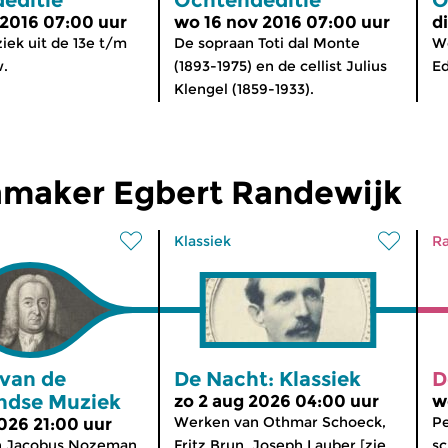
 2016 07:00 uur
wo 16 nov 2016 07:00 uur
d
ek uit de 13e t/m
De sopraan Toti dal Monte
We
w.
(1893-1975) en de cellist Julius
Ed
Klengel (1859-1933).
maker Egbert Randewijk
Klassiek
Ra
 van de
De Nacht: Klassiek
D
ndse Muziek
zo 2 aug 2026 04:00 uur
w
Werken van Othmar Schoeck,
Pe
2026 21:00 uur
n Jacobus Nozeman
Fritz Brun, Joseph Lauber [zie
sc