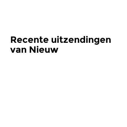
Recente uitzendingen
van Nieuw
verschenen
meer
Klassiek
Klassiek
Nieuw verschenen
Ochtendeditie
zo 27 nov 2016 07:00 uur
do 17 nov 2016 0
Werken van Schubert, Kreisler,
Vroege muziek uit d