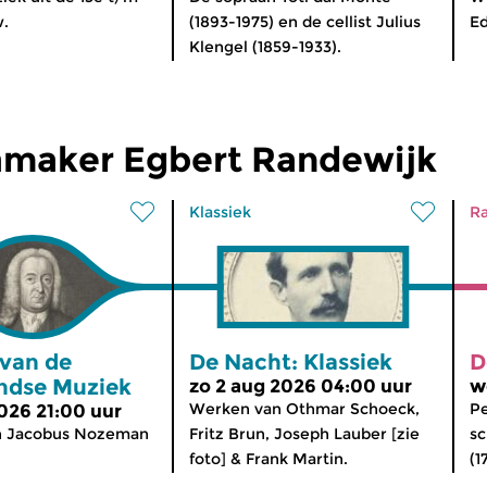
w.
(1893-1975) en de cellist Julius
Ed
Klengel (1859-1933).
maker Egbert Randewijk
Klassiek
Ra
 van de
De Nacht: Klassiek
D
ndse Muziek
zo 2 aug 2026 04:00 uur
w
Werken van Othmar Schoeck,
Pe
2026 21:00 uur
n Jacobus Nozeman
Fritz Brun, Joseph Lauber [zie
sc
foto] & Frank Martin.
(1