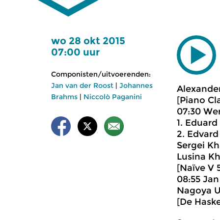
wo 28 okt 2015
07:00 uur
Componisten/uitvoerenden:
Jan van der Roost
|
Johannes
Alexander
Brahms
|
Niccolò Paganini
[Piano Cl
07:30 Wer
1. Eduard
2. Edvard
Sergei Kh
Lusina Kh
[Naïve V 
08:55 Jan
Nagoya Un
[De Hask