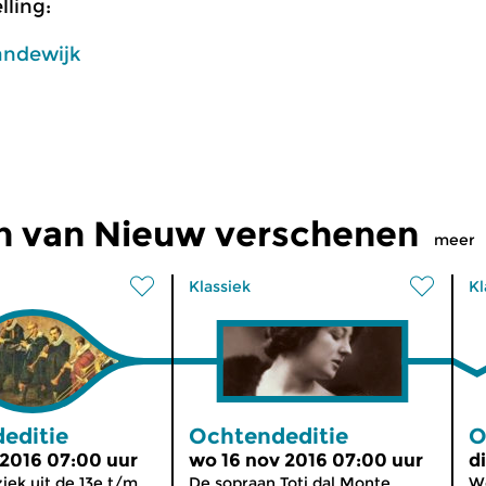
ling:
andewijk
n van Nieuw verschenen
meer
Klassiek
Kl
editie
Ochtendeditie
O
 2016 07:00 uur
wo 16 nov 2016 07:00 uur
d
ek uit de 13e t/m
De sopraan Toti dal Monte
We