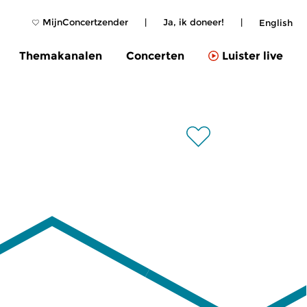
MijnConcertzender
|
Ja, ik doneer!
|
English
Themakanalen
Concerten
Luister live