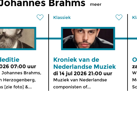
 Johannes Brahms
meer
Klassiek
Kl
editie
Kroniek van de
O
Nederlandse Muziek
 2026 07:00 uur
z
 Johannes Brahms,
We
di 14 jul 2026 21:00 uur
on Herzogenberg,
Muziek van Nederlandse
Mo
 [zie foto] &...
componisten of...
Sc