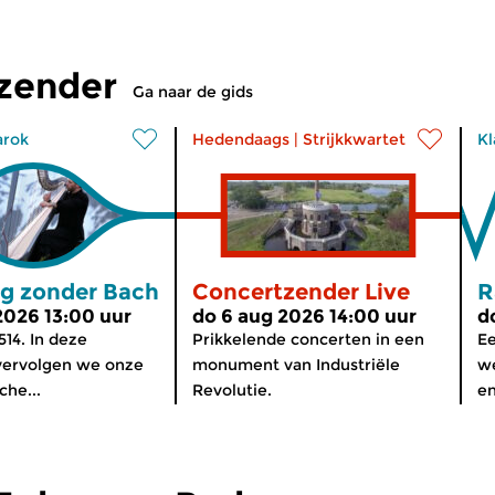
tzender
Ga naar de gids
arok
Hedendaags
|
Strijkkwartet
Kl
g zonder Bach
Concertzender Live
R
2026 13:00 uur
do 6 aug 2026 14:00 uur
d
514. In deze
Prikkelende concerten in een
Ee
ervolgen we onze
monument van Industriële
we
che...
Revolutie.
en