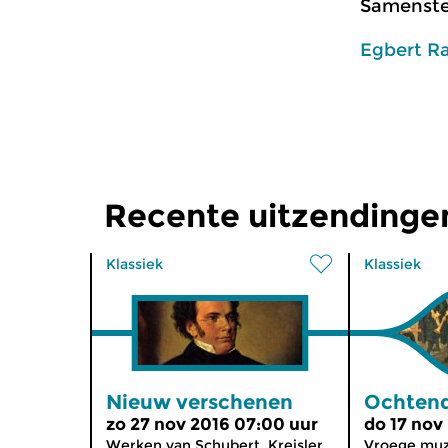
Samenstel
Egbert R
Recente uitzendinge
Klassiek
Klassiek
Nieuw verschenen
Ochtend
zo 27 nov 2016 07:00 uur
do 17 nov
Werken van Schubert, Kreisler,
Vroege muzi