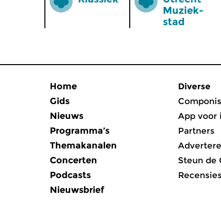
Muziek­
stad
Home
Diverse
Gids
Componis
Nieuws
App voor 
Programma’s
Partners
Themakanalen
Adverter
Concerten
Steun de
Podcasts
Recensie
Nieuwsbrief