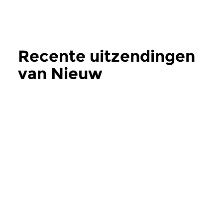
Recente uitzendingen
van Nieuw
verschenen
meer
Modern
Modern
Nieuw verschenen
Nieuw versch
di 27 okt 2009 06:00 uur
di 20 okt 2009 0
Werken van Dobrogosz, Blyth,
Opnamen van het Mu
Nordgren, Holmboe, Hakim,
Festival 2008. Werk