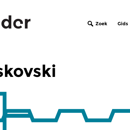
Zoek
Gids
skovski