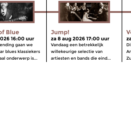
of Blue
Jump!
V
2026 16:00 uur
za 8 aug 2026 17:00 uur
z
zending gaan we
Vandaag een betrekkelijk
Di
ar blues klassiekers
willekeurige selectie van
Am
aal onderwerp is...
artiesten en bands die eind...
Zu