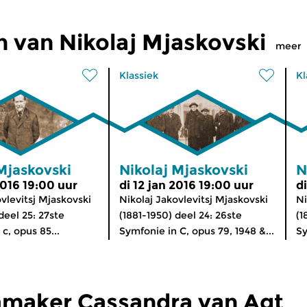
 van Nikolaj Mjaskovski
meer
Klassiek
Kl
Mjaskovski
Nikolaj Mjaskovski
N
2016 19:00 uur
di 12 jan 2016 19:00 uur
d
vlevitsj Mjaskovski
Nikolaj Jakovlevitsj Mjaskovski
Ni
deel 25: 27ste
(1881-1950) deel 24: 26ste
(1
c, opus 85...
Symfonie in C, opus 79, 1948 &...
Sy
maker Cassandra van Agt