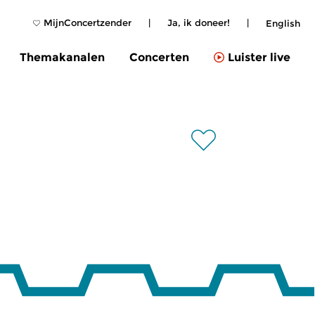
MijnConcertzender
|
Ja, ik doneer!
|
English
Themakanalen
Concerten
Luister live