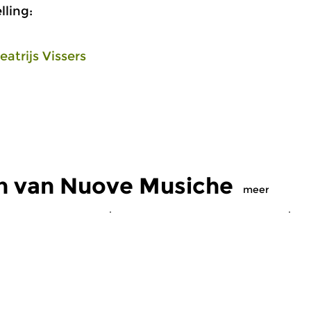
ling:
eatrijs Vissers
n van Nuove Musiche
meer
Oud
|
Barok
O