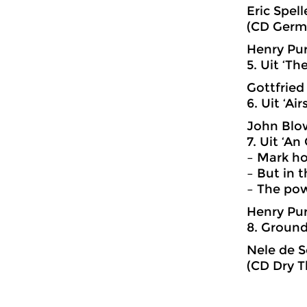
Eric Spel
(CD Germa
Henry Pur
5. Uit ‘Th
Gottfried
6. Uit ‘Ai
John Blow
7. Uit ‘An
– Mark ho
– But in t
– The pow
Henry Pur
8. Ground
Nele de S
(CD Dry T