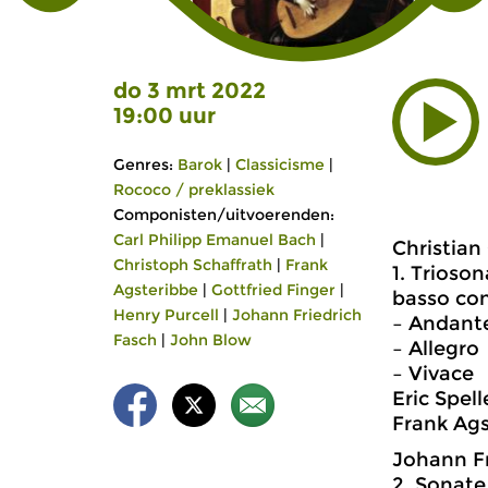
do 3 mrt 2022
19:00 uur
Genres:
Barok
|
Classicisme
|
Rococo / preklassiek
Componisten/uitvoerenden:
Carl Philipp Emanuel Bach
|
Christian
Christoph Schaffrath
|
Frank
1. Trioson
Agsteribbe
|
Gottfried Finger
|
basso co
Henry Purcell
|
Johann Friedrich
– Andant
Fasch
|
John Blow
– Allegro
– Vivace
Eric Spel
Frank Ags
Johann Fr
2. Sonate