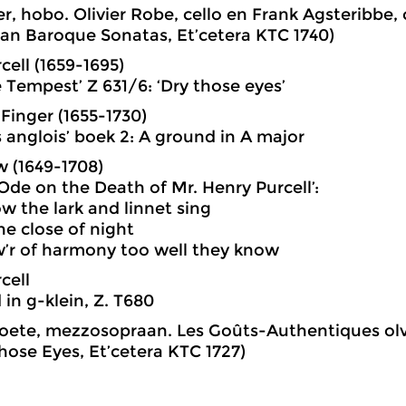
ler, hobo. Olivier Robe, cello en Frank Agsteribbe,
n Baroque Sonatas, Et’cetera KTC 1740)
cell (1659-1695)
e Tempest’ Z 631/6: ‘Dry those eyes’
 Finger (1655-1730)
rs anglois’ boek 2: A ground in A major
 (1649-1708)
 Ode on the Death of Mr. Henry Purcell’:
w the lark and linnet sing
he close of night
’r of harmony too well they know
cell
 in g-klein, Z. T680
oete, mezzosopraan. Les Goûts-Authentiques olv
hose Eyes, Et’cetera KTC 1727)