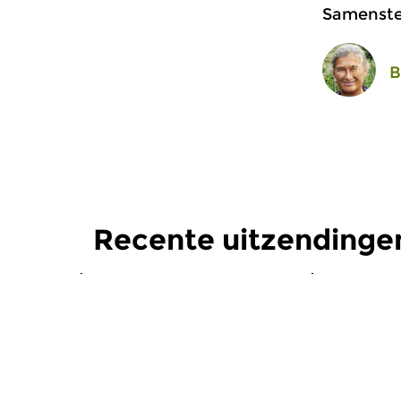
Samenstel
B
Recente uitzendinge
Oud
|
Barok
Oud
|
Barok