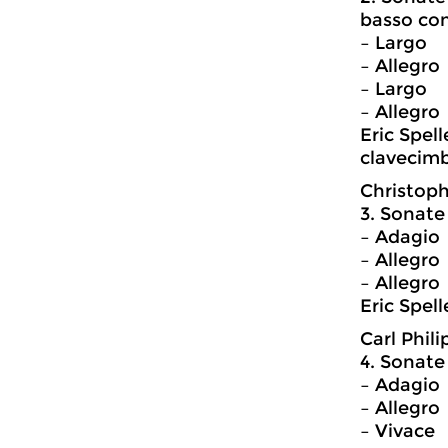
basso co
– Largo
– Allegro
– Largo
– Allegro
Eric Spel
clavecim
Christoph
3. Sonate
– Adagio
– Allegro
– Allegro
Eric Spel
Carl Phil
4. Sonate
– Adagio
– Allegro
– Vivace