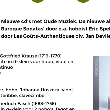
Nieuwe cd’s met Oude Muziek. De nieuwe 
Baroque Sonatas’ door o.a. hoboïst Eric Spel
door Les Goûts-Authentiques olv. Jan Devli
 Gottfried Krause (1719-1770)
ate in d-klein voor hobo, viool en
ntinuo
e
ler, hobo. Johanna Huszcza, viool.
teribbe, clavecimbel
iedrich Fasch (1688-1758)
 in g-klein voor 2 hobo’s, fagot en