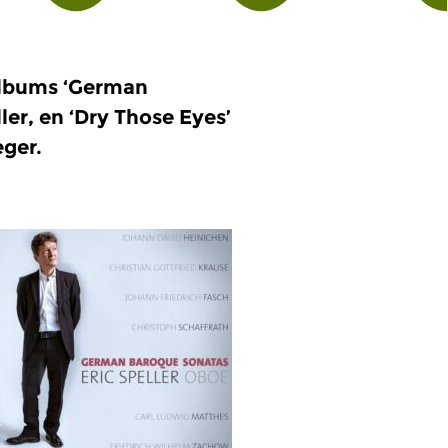
albums ‘German
ler, en ‘Dry Those Eyes’
eger.