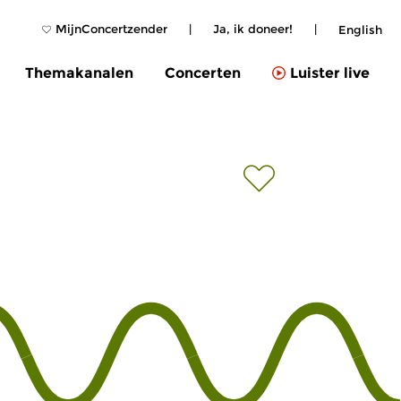
MijnConcertzender
|
Ja, ik doneer!
|
English
Themakanalen
Concerten
Luister live