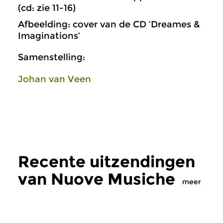
(cd: zie 11-16)
Afbeelding: cover van de CD ‘Dreames &
Imaginations’
Samenstelling:
Johan van Veen
Recente uitzendingen
van Nuove Musiche
meer
Oud
|
Barok
Oud
|
Barok