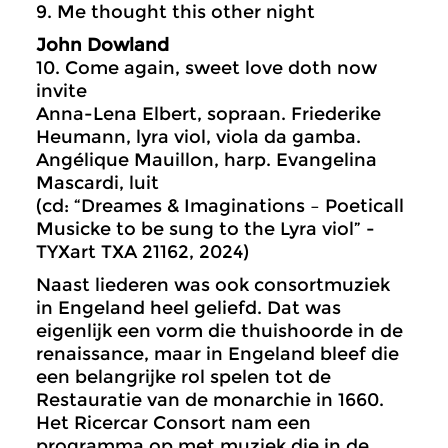
9. Me thought this other night
John Dowland
10. Come again, sweet love doth now
invite
Anna-Lena Elbert, sopraan. Friederike
Heumann, lyra viol, viola da gamba.
Angélique Mauillon, harp. Evangelina
Mascardi, luit
(cd: “Dreames & Imaginations – Poeticall
Musicke to be sung to the Lyra viol” -
TYXart TXA 21162, 2024)
Naast liederen was ook consortmuziek
in Engeland heel geliefd. Dat was
eigenlijk een vorm die thuishoorde in de
renaissance, maar in Engeland bleef die
een belangrijke rol spelen tot de
Restauratie van de monarchie in 1660.
Het Ricercar Consort nam een
programma op met muziek die in de