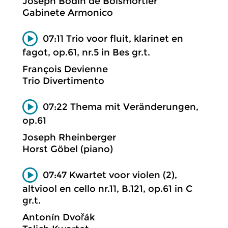
Joseph Bodin de Boismortier
Gabinete Armonico
07:11 Trio voor fluit, klarinet en
fagot, op.61, nr.5 in Bes gr.t.
François Devienne
Trio Divertimento
07:22 Thema mit Veränderungen,
op.61
Joseph Rheinberger
Horst Göbel (piano)
07:47 Kwartet voor violen (2),
altviool en cello nr.11, B.121, op.61 in C
gr.t.
Antonín Dvořák