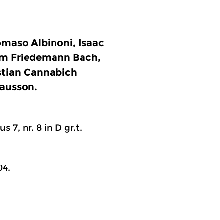
omaso Albinoni, Isaac
elm Friedemann Bach,
stian Cannabich
hausson.
s 7, nr. 8 in D gr.t.
04.