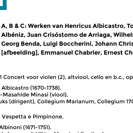
A, B & C: Werken van Henricus Albicastro, T
Albéniz, Juan Crisóstomo de Arriaga, Wilh
Georg Benda, Luigi Boccherini, Johann Chri
[afbeelding], Emmanuel Chabrier, Ernest C
1 Concert voor violen (2), altviool, cello en b.c., opu
 Albicastro (1670-1738).
-Masahide Minasi (viool),
uks (dirigent), Collegium Marianum, Collegium 17
1 Vespetta e Pimpinone.
lbinoni (1671-1751).