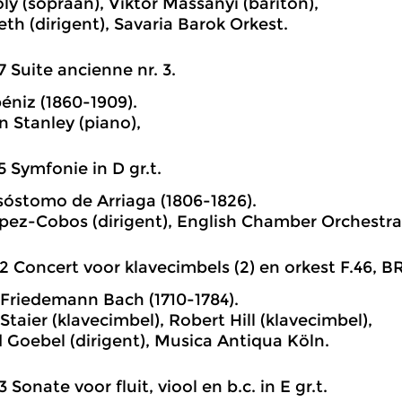
ly (sopraan), Viktor Massányi (bariton),
th (dirigent), Savaria Barok Orkest.
7 Suite ancienne nr. 3.
béniz (1860-1909).
n Stanley (piano),
5 Symfonie in D gr.t.
sóstomo de Arriaga (1806-1826).
pez-Cobos (dirigent), English Chamber Orchestra
2 Concert voor klavecimbels (2) en orkest F.46, BR.
Friedemann Bach (1710-1784).
taier (klavecimbel), Robert Hill (klavecimbel),
 Goebel (dirigent), Musica Antiqua Köln.
3 Sonate voor fluit, viool en b.c. in E gr.t.