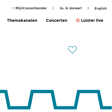
MijnConcertzender
|
Ja, ik doneer!
|
English
Themakanalen
Concerten
Luister live