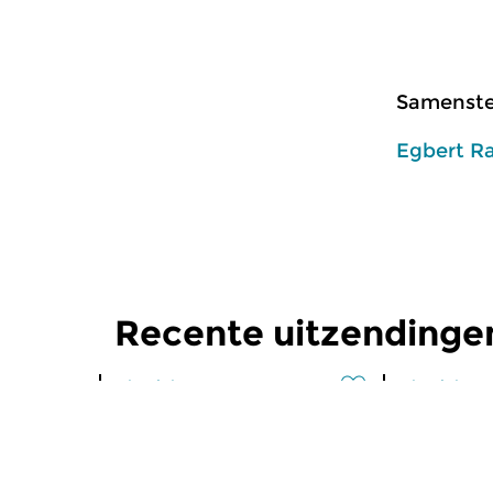
Samenstel
Egbert R
Recente uitzendinge
Klassiek
Klassiek