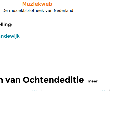
ling:
andewijk
n van Ochtendeditie
meer
Klassiek
Kl