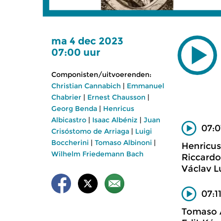
ma 4 dec 2023
07:00 uur
Componisten/uitvoerenden:
Christian Cannabich
|
Emmanuel
Chabrier
|
Ernest Chausson
|
Georg Benda
|
Henricus
Albicastro
|
Isaac Albéniz
|
Juan
07:0
Crisóstomo de Arriaga
|
Luigi
Boccherini
|
Tomaso Albinoni
|
Henricus
Wilhelm Friedemann Bach
Riccardo
Václav L
07:1
Tomaso A