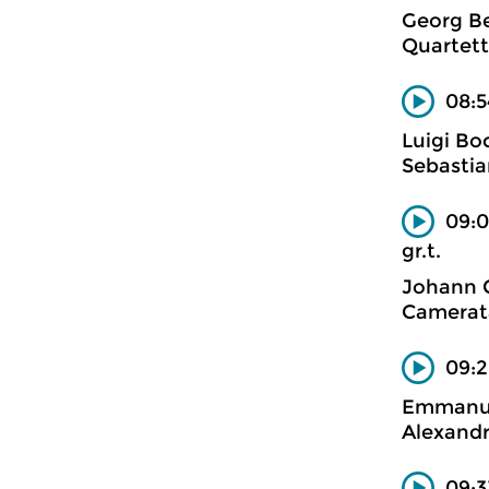
Georg Be
Quartett
08:5
Luigi Boc
Sebastian
09:0
gr.t.
Johann C
Camerat
09:2
Emmanuel
Alexandr
09:3