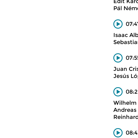
Edit Káro
Pál Néme
07:4
Isaac Al
Sebastia
07:5
Juan Cri
Jesús Ló
08:2
Wilhelm 
Andreas S
Reinhard
08:4