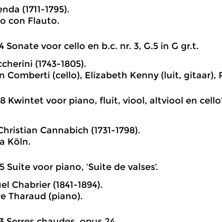
nda (1711-1795).
o con Flauto.
4 Sonate voor cello en b.c. nr. 3, G.5 in G gr.t.
cherini (1743-1805).
 Comberti (cello), Elizabeth Kenny (luit, gitaar), R
8 Kwintet voor piano, fluit, viool, altviool en cello’s
hristian Cannabich (1731-1798).
a Köln.
5 Suite voor piano, ‘Suite de valses’.
 Chabrier (1841-1894).
e Tharaud (piano).
3 Serres chaudes, opus 24.