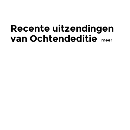
Recente uitzendingen
van Ochtendeditie
meer
Klassiek
Klassiek
Ochtendeditie
Ochtendeditie
zo 2 aug 2026 07:00 uur
za 1 aug 2026 07:
Werken van Johann Adolf
Werken van Alessan
Hasse, Anoniem, Johann
Scarlatti, Johann Ku
Christoph Pepusch...
Johann Friedrich Fasc