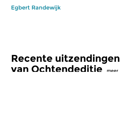
Egbert Randewijk
Recente uitzendingen
van Ochtendeditie
meer
Klassiek
Klassiek
Ochtendeditie
Ochtendeditie
zo 2 aug 2026 07:00 uur
za 1 aug 2026 07: