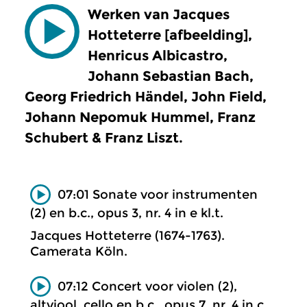
Werken van Jacques
Hotteterre [afbeelding],
Henricus Albicastro,
Johann Sebastian Bach,
Georg Friedrich Händel, John Field,
Johann Nepomuk Hummel, Franz
Schubert & Franz Liszt.
07:01 Sonate voor instrumenten
(2) en b.c., opus 3, nr. 4 in e kl.t.
Jacques Hotteterre (1674-1763).
Camerata Köln.
07:12 Concert voor violen (2),
altviool, cello en b.c., opus 7, nr. 4 in c